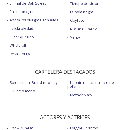
El final de Oak Street
Tiempo de victoria
En la zona gris
La bola negra
Ahora los suegros son ellos
Clayface
La isla olvidada
Noche de paz 2
El ser querido
Verity
Whalefall
Resident Evil
CARTELERA DESTACADOS
Spider-man: Brand new day
La patrulla canina: La dino
película
El último mono
Mother Mary
ACTORES Y ACTRICES
Chow Yun-Fat
Maggie Civantos