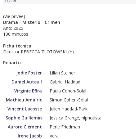
Tráiler
(Vie privée)
Drama - Misterio - Crimen
Año: 2025
100 minutos
Ficha técnica
Director REBECCA ZLOTOWSKI
(
+
)
Reparto
Jodie Foster
Lilian Steiner
Daniel Auteuil
Gabriel Haddad
Virginie Efira
Paula Cohen-Solal
Mathieu Amalric
Simon Cohen-Solal
Vincent Lacoste
Julien Haddad-Park
Sophie Guillemin
Jessica Grangé, hipnotista
Aurore Clément
Perle Friedman
Irène Jacob
Vera