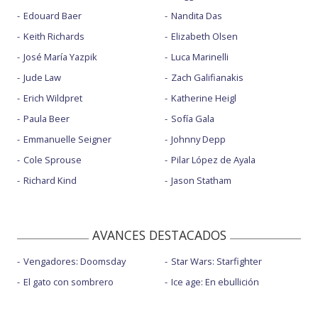
Edouard Baer
Nandita Das
Keith Richards
Elizabeth Olsen
José María Yazpik
Luca Marinelli
Jude Law
Zach Galifianakis
Erich Wildpret
Katherine Heigl
Paula Beer
Sofía Gala
Emmanuelle Seigner
Johnny Depp
Cole Sprouse
Pilar López de Ayala
Richard Kind
Jason Statham
AVANCES DESTACADOS
Vengadores: Doomsday
Star Wars: Starfighter
El gato con sombrero
Ice age: En ebullición