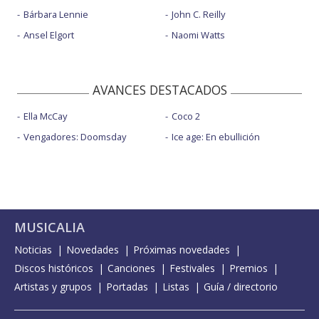
Bárbara Lennie
John C. Reilly
Ansel Elgort
Naomi Watts
AVANCES DESTACADOS
Ella McCay
Coco 2
Vengadores: Doomsday
Ice age: En ebullición
MUSICALIA
Noticias
Novedades
Próximas novedades
Discos históricos
Canciones
Festivales
Premios
Artistas y grupos
Portadas
Listas
Guía / directorio