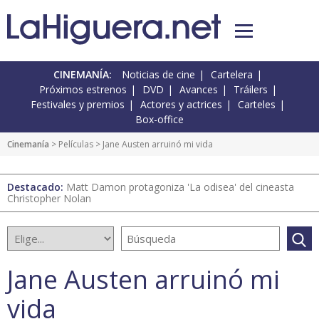
CINEMANÍA:
Noticias de cine
Cartelera
Próximos estrenos
DVD
Avances
Tráilers
Festivales y premios
Actores y actrices
Carteles
Box-office
Cinemanía
> Películas > Jane Austen arruinó mi vida
Destacado:
Matt Damon protagoniza 'La odisea' del cineasta
Christopher Nolan
Jane Austen arruinó mi
vida