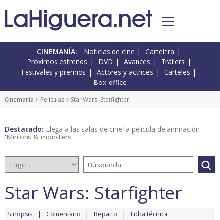
CINEMANÍA:
Noticias de cine
Cartelera
Próximos estrenos
DVD
Avances
Tráilers
Festivales y premios
Actores y actrices
Carteles
Box-office
Cinemanía
> Películas > Star Wars: Starfighter
Destacado:
Llega a las salas de cine la película de animación
'Minions & monsters'
Star Wars: Starfighter
Sinopsis
Comentario
Reparto
Ficha técnica