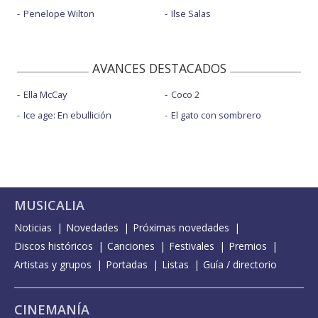
Penelope Wilton
Ilse Salas
AVANCES DESTACADOS
Ella McCay
Coco 2
Ice age: En ebullición
El gato con sombrero
MUSICALIA
Noticias
Novedades
Próximas novedades
Discos históricos
Canciones
Festivales
Premios
Artistas y grupos
Portadas
Listas
Guía / directorio
CINEMANÍA