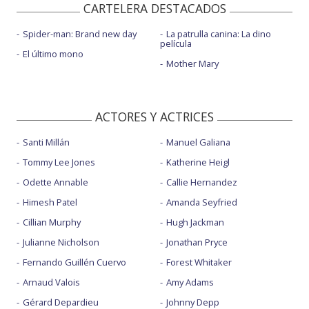
CARTELERA DESTACADOS
Spider-man: Brand new day
La patrulla canina: La dino
película
El último mono
Mother Mary
ACTORES Y ACTRICES
Santi Millán
Manuel Galiana
Tommy Lee Jones
Katherine Heigl
Odette Annable
Callie Hernandez
Himesh Patel
Amanda Seyfried
Cillian Murphy
Hugh Jackman
Julianne Nicholson
Jonathan Pryce
Fernando Guillén Cuervo
Forest Whitaker
Arnaud Valois
Amy Adams
Gérard Depardieu
Johnny Depp