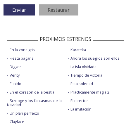
PROXIMOS ESTRENOS
En la zona gris
Karateka
Fiesta pagäna
Ahora los suegros son ellos
Digger
La isla olvidada
Verity
Tiempo de victoria
El nido
Esta soledad
En el corazón de la bestia
Prácticamente magia 2
Scrooge y los fantasmas de la
El director
Navidad
La invitación
Un plan perfecto
Clayface