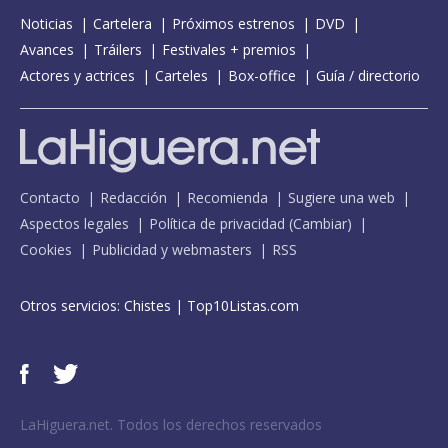
Noticias
Cartelera
Próximos estrenos
DVD
Avances
Tráilers
Festivales + premios
Actores y actrices
Carteles
Box-office
Guía / directorio
Contacto
Redacción
Recomienda
Sugiere una web
Aspectos legales
Política de privacidad
(
Cambiar
)
Cookies
Publicidad y webmasters
RSS
Otros servicios:
Chistes
|
Top10Listas.com
LaHiguera.net. Todos los derechos reservados