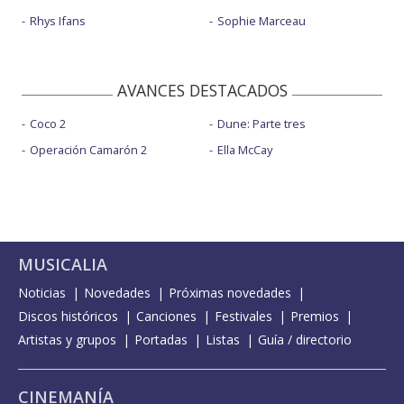
Rhys Ifans
Sophie Marceau
AVANCES DESTACADOS
Coco 2
Dune: Parte tres
Operación Camarón 2
Ella McCay
MUSICALIA
Noticias
Novedades
Próximas novedades
Discos históricos
Canciones
Festivales
Premios
Artistas y grupos
Portadas
Listas
Guía / directorio
CINEMANÍA