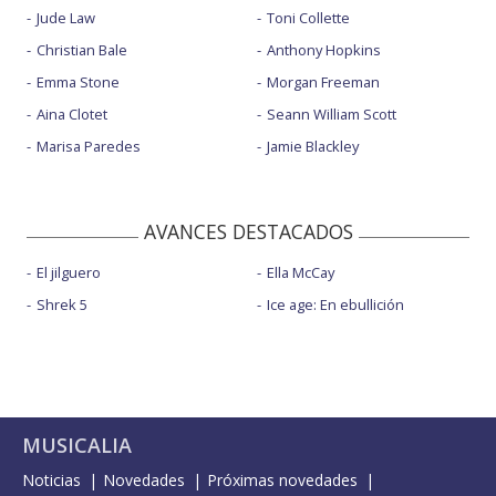
Jude Law
Toni Collette
Christian Bale
Anthony Hopkins
Emma Stone
Morgan Freeman
Aina Clotet
Seann William Scott
Marisa Paredes
Jamie Blackley
AVANCES DESTACADOS
El jilguero
Ella McCay
Shrek 5
Ice age: En ebullición
MUSICALIA
Noticias
Novedades
Próximas novedades