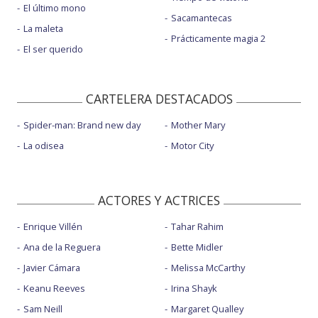
El último mono
Sacamantecas
La maleta
Prácticamente magia 2
El ser querido
CARTELERA DESTACADOS
Spider-man: Brand new day
Mother Mary
La odisea
Motor City
ACTORES Y ACTRICES
Enrique Villén
Tahar Rahim
Ana de la Reguera
Bette Midler
Javier Cámara
Melissa McCarthy
Keanu Reeves
Irina Shayk
Sam Neill
Margaret Qualley