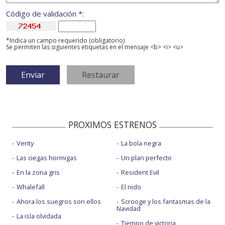
Código de validación *:
*Indica un campo requerido (obligatorio)
Se permiten las siguientes etiquetas en el mensaje <b> <i> <u>
PROXIMOS ESTRENOS
Verity
La bola negra
Las ciegas hormigas
Un plan perfecto
En la zona gris
Resident Evil
Whalefall
El nido
Ahora los suegros son ellos
Scrooge y los fantasmas de la
Navidad
La isla olvidada
Tiempo de victoria