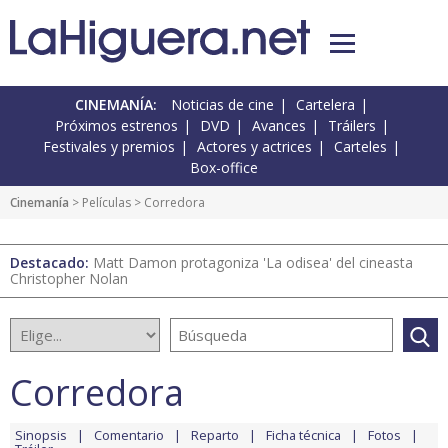
CINEMANÍA:
Noticias de cine
Cartelera
Próximos estrenos
DVD
Avances
Tráilers
Festivales y premios
Actores y actrices
Carteles
Box-office
Cinemanía
> Películas > Corredora
Destacado:
Matt Damon protagoniza 'La odisea' del cineasta
Christopher Nolan
Corredora
Sinopsis
Comentario
Reparto
Ficha técnica
Fotos