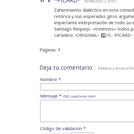
··PICARD··
16/08/2025 | 20:01
Zaherimiento dialéctico en esta comedi
retórica y sus esperados giros argume
impactante interpretación de todo su e
Santiago Requejo. «Votemos» todos pa
cartelera. •ORIGINAL• .3️⃣/5. ··PICARD··
Páginas:
1
Deja tu comentario
Rellena y envía el f
Nombre *:
Mensaje *:
(500 caracteres máx)
Código de validación *: