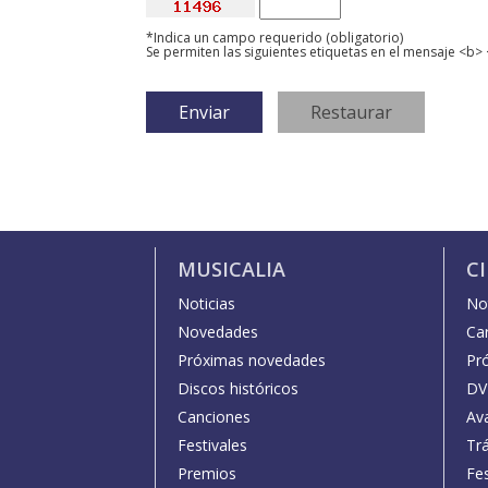
*Indica un campo requerido (obligatorio)
Se permiten las siguientes etiquetas en el mensaje <b> 
MUSICALIA
C
Noticias
Not
Novedades
Car
Próximas novedades
Pr
Discos históricos
DV
Canciones
Av
Festivales
Trá
Premios
Fe