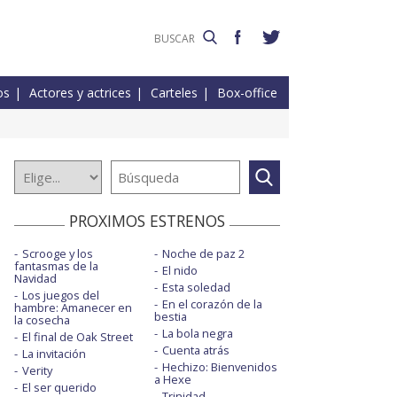
os
Actores y actrices
Carteles
Box-office
PROXIMOS ESTRENOS
Scrooge y los
Noche de paz 2
fantasmas de la
El nido
Navidad
Esta soledad
Los juegos del
En el corazón de la
hambre: Amanecer en
bestia
la cosecha
La bola negra
El final de Oak Street
Cuenta atrás
La invitación
Hechizo: Bienvenidos
Verity
a Hexe
El ser querido
Trinidad