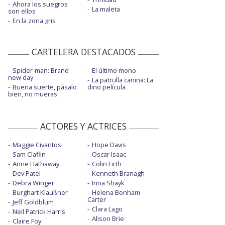
Ahora los suegros
La maleta
son ellos
En la zona gris
CARTELERA DESTACADOS
Spider-man: Brand
El último mono
new day
La patrulla canina: La
Buena suerte, pásalo
dino película
bien, no mueras
ACTORES Y ACTRICES
Maggie Civantos
Hope Davis
Sam Claflin
Oscar Isaac
Anne Hathaway
Colin Firth
Dev Patel
Kenneth Branagh
Debra Winger
Irina Shayk
Burghart Klaußner
Helena Bonham
Carter
Jeff Goldblum
Clara Lago
Neil Patrick Harris
Alison Brie
Claire Foy