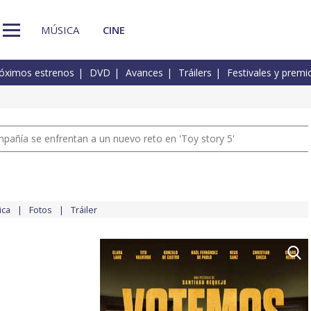
MÚSICA
CINE
óximos estrenos
DVD
Avances
Tráilers
Festivales y premi
pañía se enfrentan a un nuevo reto en 'Toy story 5'
ica
Fotos
Tráiler