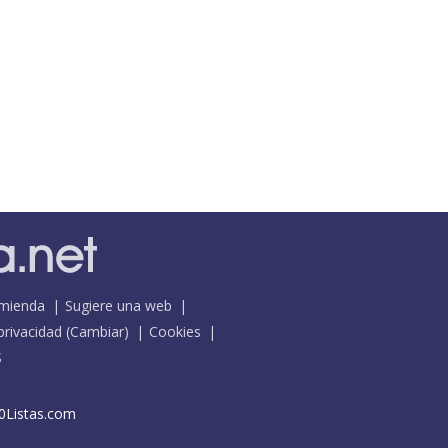
mienda
Sugiere una web
 privacidad
(
Cambiar
)
Cookies
S
0Listas.com