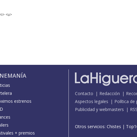
<i> <u>
INEMANÍA
icias
telera
Contacto
Redacción
Reco
óximos estrenos
Aspectos legales
Política de
D
Publicidad y webmasters
RS
ances
ilers
Otros servicios:
Chistes
|
Top1
stivales + premios