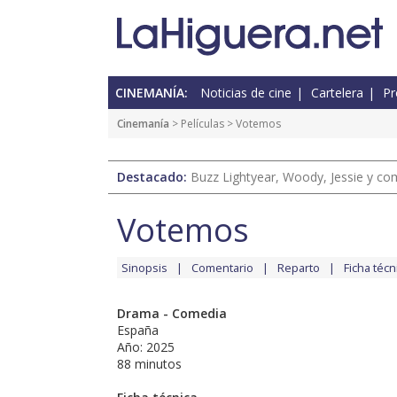
CINEMANÍA:
Noticias de cine
Cartelera
Pr
Cinemanía
> Películas > Votemos
Destacado:
Buzz Lightyear, Woody, Jessie y com
Votemos
Sinopsis
Comentario
Reparto
Ficha técn
Drama - Comedia
España
Año: 2025
88 minutos