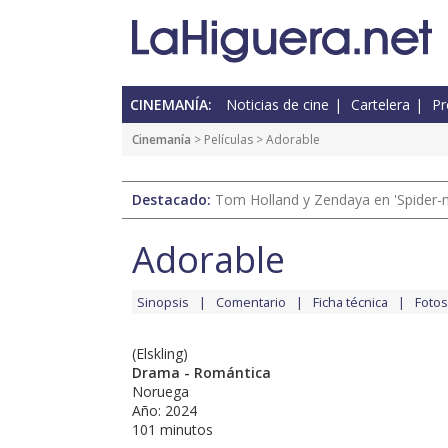
CINEMANÍA:
Noticias de cine
Cartelera
Pr
Cinemanía
> Películas > Adorable
Destacado:
Tom Holland y Zendaya en 'Spider-
Adorable
Sinopsis
Comentario
Ficha técnica
Fotos
(Elskling)
Drama - Romántica
Noruega
Año: 2024
101 minutos