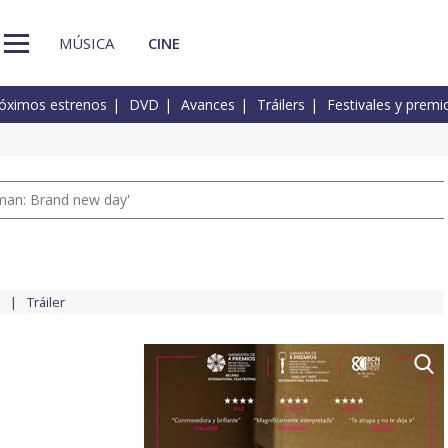
MÚSICA
CINE
óximos estrenos
DVD
Avances
Tráilers
Festivales y premi
man: Brand new day'
Tráiler