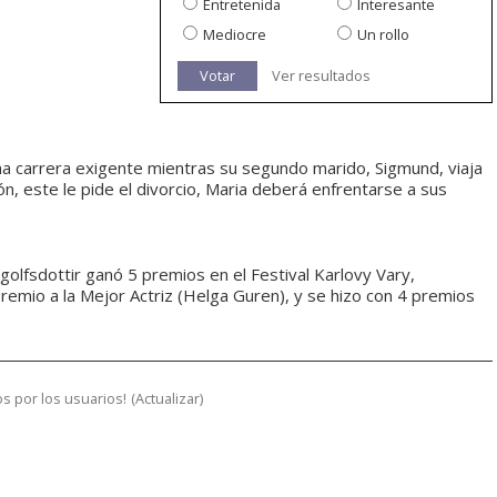
Entretenida
Interesante
Mediocre
Un rollo
Votar
Ver resultados
na carrera exigente mientras su segundo marido, Sigmund, viaja
ón, este le pide el divorcio, Maria deberá enfrentarse a sus
ngolfsdottir ganó 5 premios en el Festival Karlovy Vary,
Premio a la Mejor Actriz (Helga Guren), y se hizo con 4 premios
s por los usuarios!
(
Actualizar
)