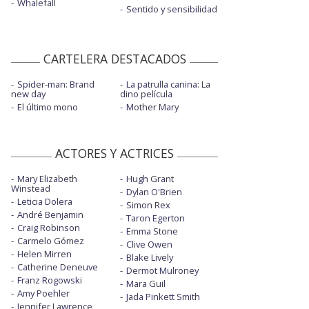
Whalefall
Sentido y sensibilidad
CARTELERA DESTACADOS
Spider-man: Brand
La patrulla canina: La
new day
dino película
El último mono
Mother Mary
ACTORES Y ACTRICES
Mary Elizabeth
Hugh Grant
Winstead
Dylan O'Brien
Leticia Dolera
Simon Rex
André Benjamin
Taron Egerton
Craig Robinson
Emma Stone
Carmelo Gómez
Clive Owen
Helen Mirren
Blake Lively
Catherine Deneuve
Dermot Mulroney
Franz Rogowski
Mara Guil
Amy Poehler
Jada Pinkett Smith
Jennifer Lawrence