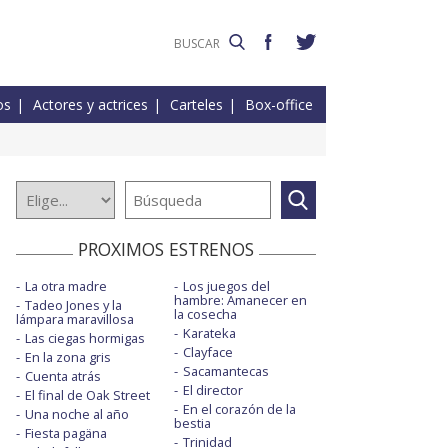
os
Actores y actrices
Carteles
Box-office
PROXIMOS ESTRENOS
La otra madre
Los juegos del
hambre: Amanecer en
Tadeo Jones y la
la cosecha
lámpara maravillosa
Karateka
Las ciegas hormigas
Clayface
En la zona gris
Sacamantecas
Cuenta atrás
El director
El final de Oak Street
En el corazón de la
Una noche al año
bestia
Fiesta pagäna
Trinidad