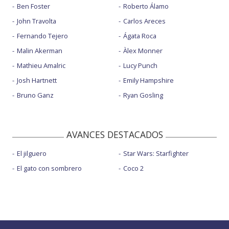
Ben Foster
Roberto Álamo
John Travolta
Carlos Areces
Fernando Tejero
Ágata Roca
Malin Akerman
Àlex Monner
Mathieu Amalric
Lucy Punch
Josh Hartnett
Emily Hampshire
Bruno Ganz
Ryan Gosling
AVANCES DESTACADOS
El jilguero
Star Wars: Starfighter
El gato con sombrero
Coco 2