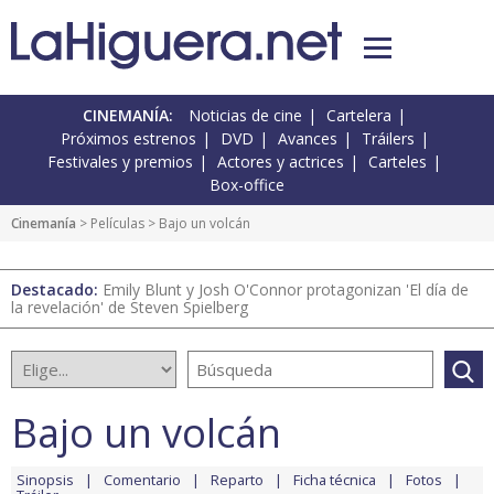
CINEMANÍA:
Noticias de cine
Cartelera
Próximos estrenos
DVD
Avances
Tráilers
Festivales y premios
Actores y actrices
Carteles
Box-office
Cinemanía
> Películas > Bajo un volcán
Destacado:
Emily Blunt y Josh O'Connor protagonizan 'El día de
la revelación' de Steven Spielberg
Bajo un volcán
Sinopsis
Comentario
Reparto
Ficha técnica
Fotos