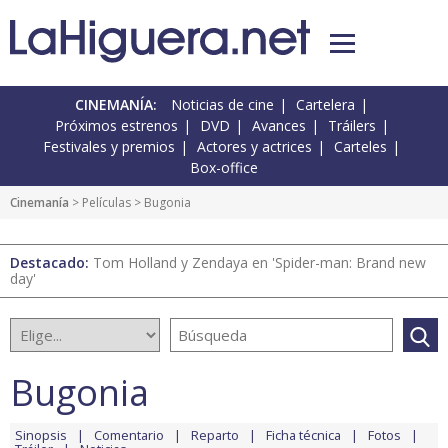
CINEMANÍA:
Noticias de cine
Cartelera
Próximos estrenos
DVD
Avances
Tráilers
Festivales y premios
Actores y actrices
Carteles
Box-office
Cinemanía
> Películas > Bugonia
Destacado:
Tom Holland y Zendaya en 'Spider-man: Brand new
day'
Bugonia
Sinopsis
Comentario
Reparto
Ficha técnica
Fotos