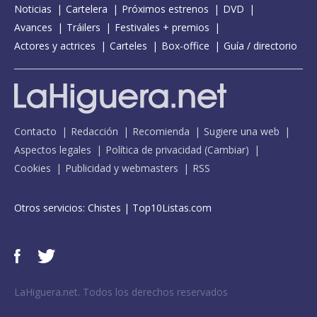
Noticias
Cartelera
Próximos estrenos
DVD
Avances
Tráilers
Festivales + premios
Actores y actrices
Carteles
Box-office
Guía / directorio
Contacto
Redacción
Recomienda
Sugiere una web
Aspectos legales
Política de privacidad
(
Cambiar
)
Cookies
Publicidad y webmasters
RSS
Otros servicios:
Chistes
|
Top10Listas.com
LaHiguera.net. Todos los derechos reservados