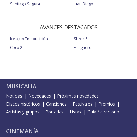
Santiago Segura
Juan Diego
AVANCES DESTACADOS
Ice age: En ebullición
Shrek 5
Coco 2
El jilguero
MUSICALIA
Noticias
Novedades
Próximas novedades
Discos históricos
Canciones
Festivales
Premios
Artistas y grupos
Portadas
Listas
Guía / directorio
CINEMANÍA