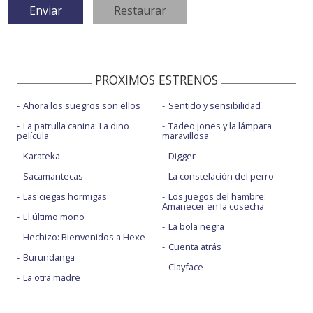
PROXIMOS ESTRENOS
Ahora los suegros son ellos
Sentido y sensibilidad
La patrulla canina: La dino
Tadeo Jones y la lámpara
película
maravillosa
Karateka
Digger
Sacamantecas
La constelación del perro
Las ciegas hormigas
Los juegos del hambre:
Amanecer en la cosecha
El último mono
La bola negra
Hechizo: Bienvenidos a Hexe
Cuenta atrás
Burundanga
Clayface
La otra madre