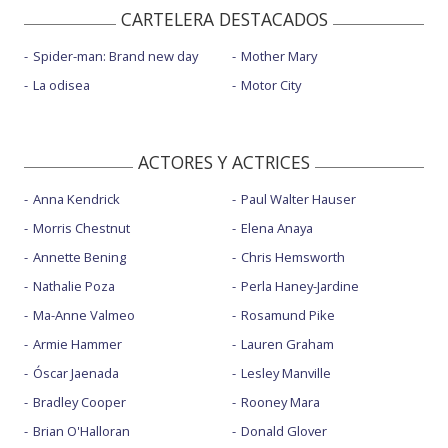
CARTELERA DESTACADOS
Spider-man: Brand new day
Mother Mary
La odisea
Motor City
ACTORES Y ACTRICES
Anna Kendrick
Paul Walter Hauser
Morris Chestnut
Elena Anaya
Annette Bening
Chris Hemsworth
Nathalie Poza
Perla Haney-Jardine
Ma-Anne Valmeo
Rosamund Pike
Armie Hammer
Lauren Graham
Óscar Jaenada
Lesley Manville
Bradley Cooper
Rooney Mara
Brian O'Halloran
Donald Glover