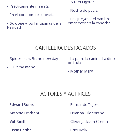
Street Fighter
Prácticamente magia 2
Noche de paz 2
En el corazón de la bestia
Los juegos del hambre:
Amanecer en la cosecha
Scrooge y los fantasmas de la
Navidad
CARTELERA DESTACADOS
Spider-man: Brand new day
La patrulla canina: La dino
película
El último mono
Mother Mary
ACTORES Y ACTRICES
Edward Burns
Fernando Tejero
Antonio Dechent
Brianna Hildebrand
Will Smith
Oliver Jackson-Cohen
Justin Bartha
Eric Lively