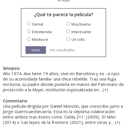
¿Qué te parece la película?
Genial
Muy buena
Entretenida
Interesante
Mediocre
Un rollo
Votar
Ver resultados
Sinopsis
Año 1974. Ana tiene 19 años, vive en Barcelona y es –a ojos
de su acomodada familia- una chica rebelde. Tras una fuga
nocturna, su padre decide ponerla en manos del Patronato de
protección a la Mujer, institución especializada en...
(
+
)
Comentario
Una película dirigida por Daniel Monzón, que coescribe junto a
Jorge Guerricaechevarría. Esta es la séptima colaboración
entre ambos tras éxitos como 'Celda 211' (2009), 'El Niño'
(2014) o 'Las leyes de la frontera' (2021), entre otras y...
(
+
)