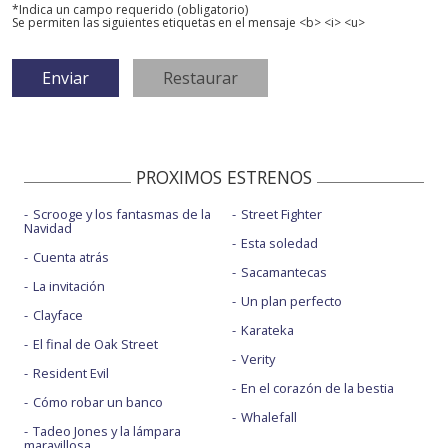
*Indica un campo requerido (obligatorio)
Se permiten las siguientes etiquetas en el mensaje <b> <i> <u>
PROXIMOS ESTRENOS
Scrooge y los fantasmas de la
Street Fighter
Navidad
Esta soledad
Cuenta atrás
Sacamantecas
La invitación
Un plan perfecto
Clayface
Karateka
El final de Oak Street
Verity
Resident Evil
En el corazón de la bestia
Cómo robar un banco
Whalefall
Tadeo Jones y la lámpara
maravillosa