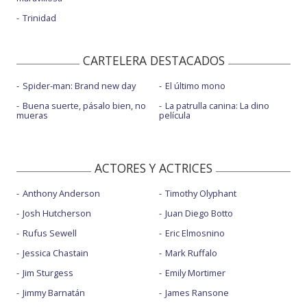
Trinidad
CARTELERA DESTACADOS
Spider-man: Brand new day
El último mono
Buena suerte, pásalo bien, no
La patrulla canina: La dino
mueras
película
ACTORES Y ACTRICES
Anthony Anderson
Timothy Olyphant
Josh Hutcherson
Juan Diego Botto
Rufus Sewell
Eric Elmosnino
Jessica Chastain
Mark Ruffalo
Jim Sturgess
Emily Mortimer
Jimmy Barnatán
James Ransone