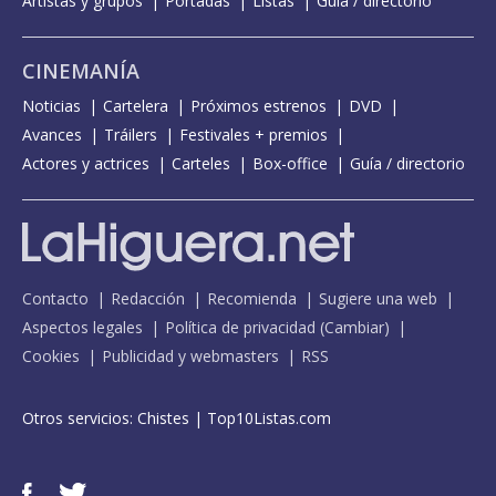
Artistas y grupos
Portadas
Listas
Guía / directorio
CINEMANÍA
Noticias
Cartelera
Próximos estrenos
DVD
Avances
Tráilers
Festivales + premios
Actores y actrices
Carteles
Box-office
Guía / directorio
Contacto
Redacción
Recomienda
Sugiere una web
Aspectos legales
Política de privacidad
(
Cambiar
)
Cookies
Publicidad y webmasters
RSS
Otros servicios:
Chistes
|
Top10Listas.com