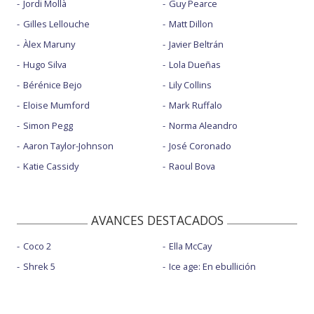
Jordi Mollà
Guy Pearce
Gilles Lellouche
Matt Dillon
Àlex Maruny
Javier Beltrán
Hugo Silva
Lola Dueñas
Bérénice Bejo
Lily Collins
Eloise Mumford
Mark Ruffalo
Simon Pegg
Norma Aleandro
Aaron Taylor-Johnson
José Coronado
Katie Cassidy
Raoul Bova
AVANCES DESTACADOS
Coco 2
Ella McCay
Shrek 5
Ice age: En ebullición