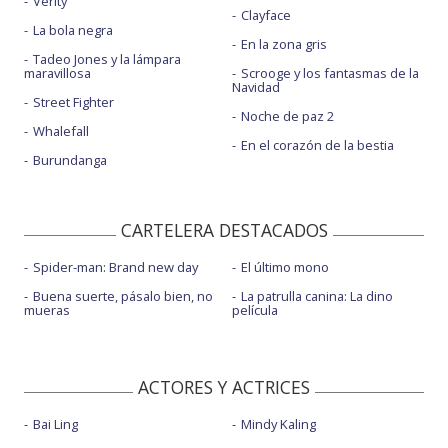
Verity
Clayface
La bola negra
En la zona gris
Tadeo Jones y la lámpara
maravillosa
Scrooge y los fantasmas de la
Navidad
Street Fighter
Noche de paz 2
Whalefall
En el corazón de la bestia
Burundanga
CARTELERA DESTACADOS
Spider-man: Brand new day
El último mono
Buena suerte, pásalo bien, no
La patrulla canina: La dino
mueras
película
ACTORES Y ACTRICES
Bai Ling
Mindy Kaling