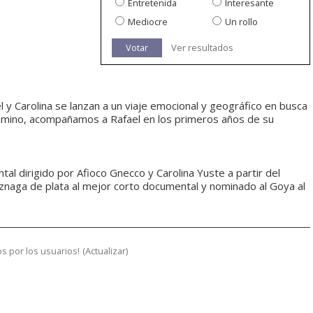
Entretenida
Interesante
Mediocre
Un rollo
Votar
Ver resultados
 y Carolina se lanzan a un viaje emocional y geográfico en busca
l camino, acompañamos a Rafael en los primeros años de su
l dirigido por Afioco Gnecco y Carolina Yuste a partir del
iznaga de plata al mejor corto documental y nominado al Goya al
s por los usuarios!
(
Actualizar
)