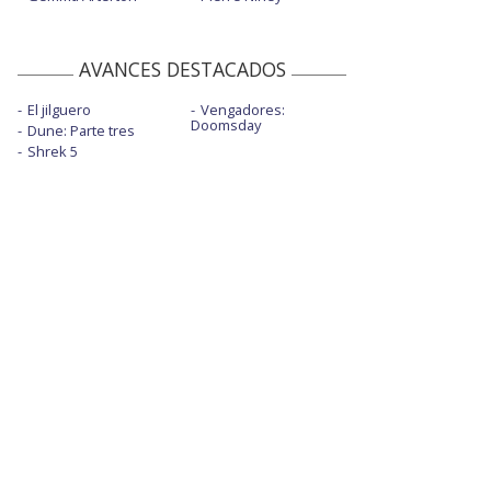
AVANCES DESTACADOS
El jilguero
Vengadores:
Doomsday
Dune: Parte tres
Shrek 5