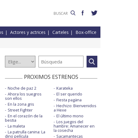
os
Actores y actrices
Carteles
Box-office
PROXIMOS ESTRENOS
Noche de paz 2
Karateka
Ahora los suegros
El ser querido
son ellos
Fiesta pagäna
En la zona gris
Hechizo: Bienvenidos
Street Fighter
a Hexe
En el corazón de la
El último mono
bestia
Los juegos del
La maleta
hambre: Amanecer en
la cosecha
La patrulla canina: La
dino película
Sacamantecas