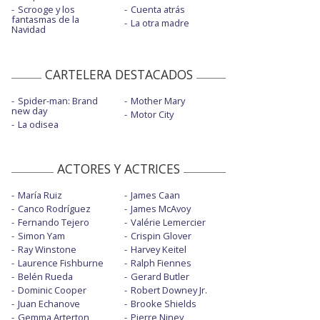
Scrooge y los
Cuenta atrás
fantasmas de la
La otra madre
Navidad
CARTELERA DESTACADOS
Spider-man: Brand
Mother Mary
new day
Motor City
La odisea
ACTORES Y ACTRICES
María Ruiz
James Caan
Canco Rodríguez
James McAvoy
Fernando Tejero
Valérie Lemercier
Simon Yam
Crispin Glover
Ray Winstone
Harvey Keitel
Laurence Fishburne
Ralph Fiennes
Belén Rueda
Gerard Butler
Dominic Cooper
Robert Downey Jr.
Juan Echanove
Brooke Shields
Gemma Arterton
Pierre Niney