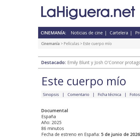
CINEMANÍA:
Noticias de cine
Cartelera
Pr
Cinemanía
> Películas > Este cuerpo mío
Destacado:
Emily Blunt y Josh O'Connor protagon
Este cuerpo mío
Sinopsis
Comentario
Ficha técnica
Fotos
Documental
España
Año: 2025
86 minutos
Fecha de estreno en España:
5 de junio de 2026