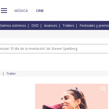
MÚSICA
CINE
óximos estrenos
DVD
Avances
Tráilers
Festivales y premi
izan 'El día de la revelación' de Steven Spielberg
Tráiler