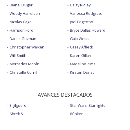
Diane Kruger
Daisy Ridley
Woody Harrelson
Vanessa Redgrave
Nicolas Cage
Joel Edgerton
Harrison Ford
Bryce Dallas Howard
Daniel Guzmán
Gaia Weiss
Christopher Walken
Casey Affleck
Will Smith
Karen Gillan
Mercedes Morán
Madeline Zima
Christelle Cornil
Kirsten Dunst
AVANCES DESTACADOS
El jilguero
Star Wars: Starfighter
Shrek 5
Búnker