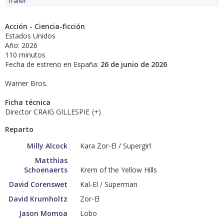
Tráiler
Acción - Ciencia-ficción
Estados Unidos
Año: 2026
110 minutos
Fecha de estreno en España:
26 de junio de 2026
Warner Bros.
Ficha técnica
Director CRAIG GILLESPIE
(
+
)
Reparto
Milly Alcock
Kara Zor-El / Supergirl
Matthias
Schoenaerts
Krem of the Yellow Hills
David Corenswet
Kal-El / Superman
David Krumholtz
Zor-El
Jason Momoa
Lobo