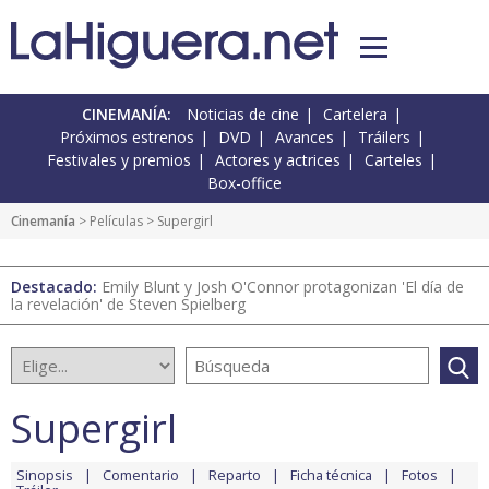
CINEMANÍA:
Noticias de cine
Cartelera
Próximos estrenos
DVD
Avances
Tráilers
Festivales y premios
Actores y actrices
Carteles
Box-office
Cinemanía
> Películas > Supergirl
Destacado:
Emily Blunt y Josh O'Connor protagonizan 'El día de
la revelación' de Steven Spielberg
Supergirl
Sinopsis
Comentario
Reparto
Ficha técnica
Fotos