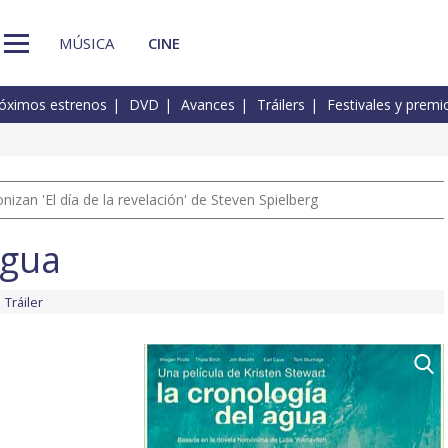
MÚSICA
CINE
óximos estrenos
DVD
Avances
Tráilers
Festivales y premi
izan 'El día de la revelación' de Steven Spielberg
agua
Tráiler