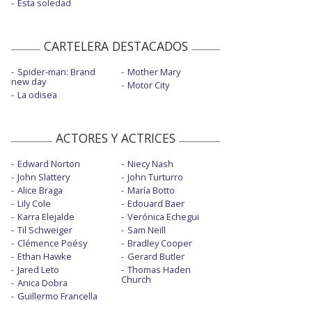
Esta soledad
CARTELERA DESTACADOS
Spider-man: Brand
Mother Mary
new day
Motor City
La odisea
ACTORES Y ACTRICES
Edward Norton
Niecy Nash
John Slattery
John Turturro
Alice Braga
María Botto
Lily Cole
Edouard Baer
Karra Elejalde
Verónica Echegui
Til Schweiger
Sam Neill
Clémence Poésy
Bradley Cooper
Ethan Hawke
Gerard Butler
Jared Leto
Thomas Haden
Church
Anica Dobra
Guillermo Francella