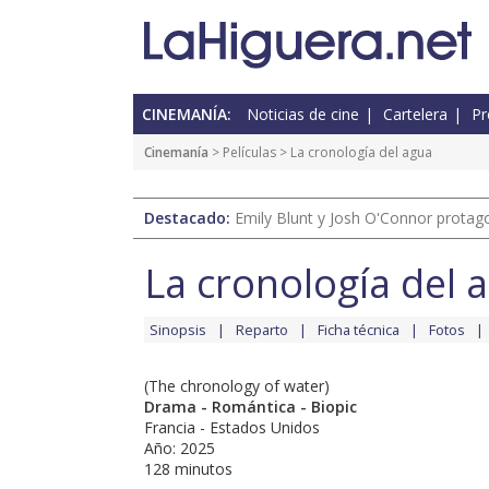
CINEMANÍA:
Noticias de cine
Cartelera
Pr
Cinemanía
> Películas > La cronología del agua
Destacado:
Emily Blunt y Josh O'Connor protagon
La cronología del 
Sinopsis
Reparto
Ficha técnica
Fotos
(The chronology of water)
Drama - Romántica - Biopic
Francia - Estados Unidos
Año: 2025
128 minutos