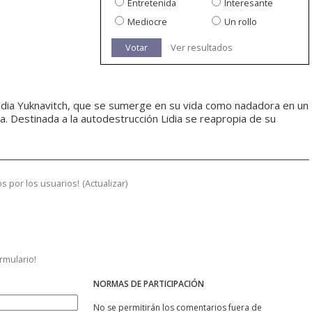
Entretenida
Interesante
Mediocre
Un rollo
Votar
Ver resultados
idia Yuknavitch, que se sumerge en su vida como nadadora en un
ia. Destinada a la autodestrucción Lidia se reapropia de su
s por los usuarios!
(
Actualizar
)
ormulario!
NORMAS DE PARTICIPACIÓN
No se permitirán los comentarios fuera de