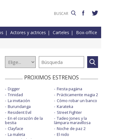
os
Actores y actrices
Carteles
Box-office
PROXIMOS ESTRENOS
Digger
Fiesta pagäna
Trinidad
Prácticamente magia 2
La invitación
Cómo robar un banco
Burundanga
Karateka
Resident Evil
Street Fighter
En el corazón de la
Tadeo Jones y la
bestia
lámpara maravillosa
Clayface
Noche de paz 2
La maleta
El nido