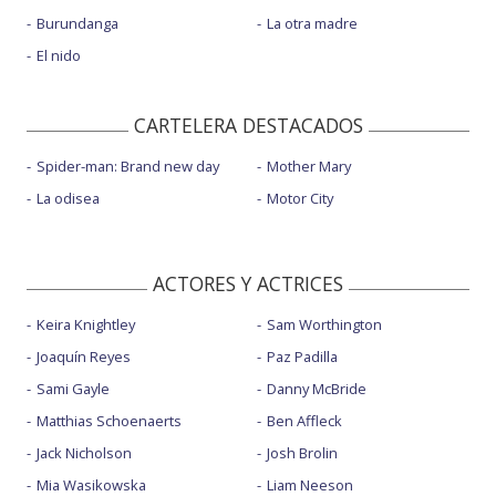
Burundanga
La otra madre
El nido
CARTELERA DESTACADOS
Spider-man: Brand new day
Mother Mary
La odisea
Motor City
ACTORES Y ACTRICES
Keira Knightley
Sam Worthington
Joaquín Reyes
Paz Padilla
Sami Gayle
Danny McBride
Matthias Schoenaerts
Ben Affleck
Jack Nicholson
Josh Brolin
Mia Wasikowska
Liam Neeson