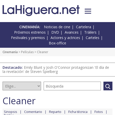
CINEMANÍA:
Noticias de cine
Cartelera
Próximos estrenos
DVD
Avances
Tráilers
Festivales y premios
Actores y actrices
Carteles
Box-office
Cinemanía
> Películas > Cleaner
Destacado:
Emily Blunt y Josh O'Connor protagonizan 'El día de
la revelación' de Steven Spielberg
Cleaner
Sinopsis
Comentario
Reparto
Ficha técnica
Fotos