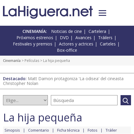
CINEMANÍA:
Noticias de cine
Cartelera
Próximos estrenos
DVD
Avances
Tráilers
Festivales y premios
Actores y actrices
Carteles
Box-office
Cinemanía
> Películas > La hija pequeña
Destacado:
Matt Damon protagoniza 'La odisea' del cineasta
Christopher Nolan
La hija pequeña
Sinopsis
Comentario
Ficha técnica
Fotos
Tráiler