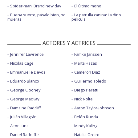
Spider-man: Brand new day
El último mono
Buena suerte, pásalo bien, no
La patrulla canina: La dino
mueras
película
ACTORES Y ACTRICES
Jennifer Lawrence
Famke Janssen
Nicolas Cage
Marta Hazas
Emmanuelle Devos
Cameron Diaz
Eduardo Blanco
Guillermo Toledo
George Clooney
Diego Peretti
George MacKay
Nick Nolte
Damaine Radcliff
Aaron Taylor-Johnson
Julián Villagrán
Belén Rueda
Aitor Luna
Mindy Kaling
Daniel Radcliffe
Natalia Oreiro