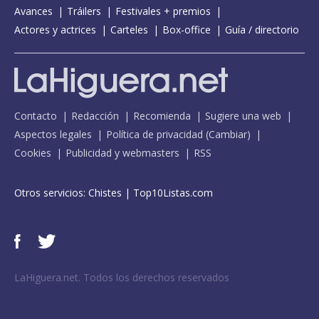
Avances
Tráilers
Festivales + premios
Actores y actrices
Carteles
Box-office
Guía / directorio
Contacto
Redacción
Recomienda
Sugiere una web
Aspectos legales
Política de privacidad
(
Cambiar
)
Cookies
Publicidad y webmasters
RSS
Otros servicios:
Chistes
|
Top10Listas.com
LaHiguera.net. Todos los derechos reservados