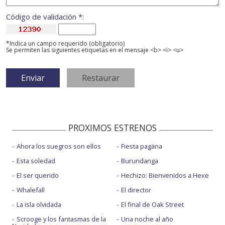
Código de validación *:
*Indica un campo requerido (obligatorio)
Se permiten las siguientes etiquetas en el mensaje <b> <i> <u>
PROXIMOS ESTRENOS
Ahora los suegros son ellos
Fiesta pagäna
Esta soledad
Burundanga
El ser querido
Hechizo: Bienvenidos a Hexe
Whalefall
El director
La isla olvidada
El final de Oak Street
Scrooge y los fantasmas de la
Una noche al año