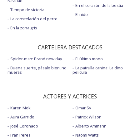
Navidad
En el corazón de la bestia
Tiempo de victoria
El nido
La constelación del perro
En la zona gris
CARTELERA DESTACADOS
Spider-man: Brand new day
El último mono
Buena suerte, pásalo bien, no
La patrulla canina: La dino
mueras
película
ACTORES Y ACTRICES
Karen Mok
Omar Sy
Aura Garrido
Patrick Wilson
José Coronado
Alberto Ammann
Fran Perea
Naomi Watts