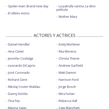
Spider-man: Brand new day
La patrulla canina: La dino
película
El último mono
Mother Mary
ACTORES Y ACTRICES
Daniel Hendler
Emily Mortimer
Aina Clotet
Rita Moreno
Jennifer Coolidge
Christa Theret
Leonardo DiCaprio
Andrew Garfield
José Coronado
Matt Damon
Richard Gere
Harrison Ford
Nikolaj Coster-Waldau
Jorge Bosch
Danny DeVito
Mira Furlan
Tina Fey
Rebecca Hall
Marina Salas
Cate Blanchett