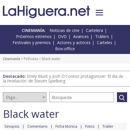
CINEMANÍA:
Noticias de cine
Cartelera
Próximos estrenos
DVD
Avances
Tráilers
Festivales y premios
Actores y actrices
Carteles
Box-office
Cinemanía
> Películas > Black water
Destacado:
Emily Blunt y Josh O'Connor protagonizan 'El día de
la revelación' de Steven Spielberg
Black water
Sinopsis
Comentario
Ficha técnica
Fotos
Tráiler