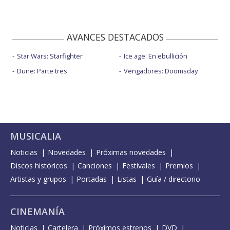
AVANCES DESTACADOS
Star Wars: Starfighter
Ice age: En ebullición
Dune: Parte tres
Vengadores: Doomsday
MUSICALIA
Noticias
Novedades
Próximas novedades
Discos históricos
Canciones
Festivales
Premios
Artistas y grupos
Portadas
Listas
Guía / directorio
CINEMANÍA
Noticias
Cartelera
Próximos estrenos
DVD