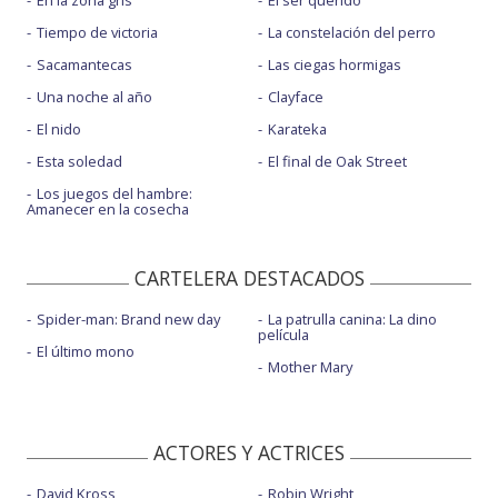
En la zona gris
El ser querido
Tiempo de victoria
La constelación del perro
Sacamantecas
Las ciegas hormigas
Una noche al año
Clayface
El nido
Karateka
Esta soledad
El final de Oak Street
Los juegos del hambre:
Amanecer en la cosecha
CARTELERA DESTACADOS
Spider-man: Brand new day
La patrulla canina: La dino
película
El último mono
Mother Mary
ACTORES Y ACTRICES
David Kross
Robin Wright