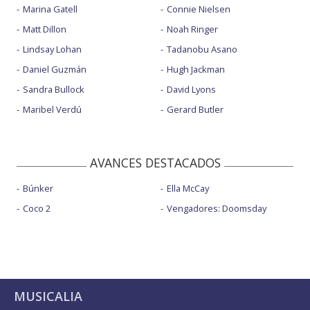
Marina Gatell
Connie Nielsen
Matt Dillon
Noah Ringer
Lindsay Lohan
Tadanobu Asano
Daniel Guzmán
Hugh Jackman
Sandra Bullock
David Lyons
Maribel Verdú
Gerard Butler
AVANCES DESTACADOS
Búnker
Ella McCay
Coco 2
Vengadores: Doomsday
MUSICALIA