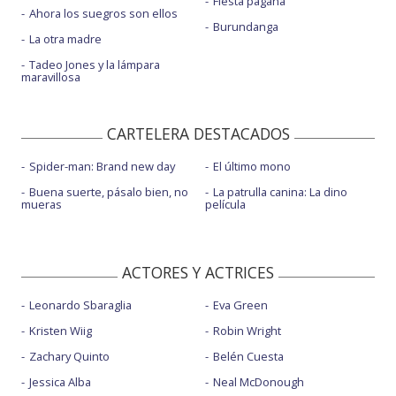
Fiesta pagäna
Ahora los suegros son ellos
Burundanga
La otra madre
Tadeo Jones y la lámpara
maravillosa
CARTELERA DESTACADOS
Spider-man: Brand new day
El último mono
Buena suerte, pásalo bien, no
La patrulla canina: La dino
mueras
película
ACTORES Y ACTRICES
Leonardo Sbaraglia
Eva Green
Kristen Wiig
Robin Wright
Zachary Quinto
Belén Cuesta
Jessica Alba
Neal McDonough