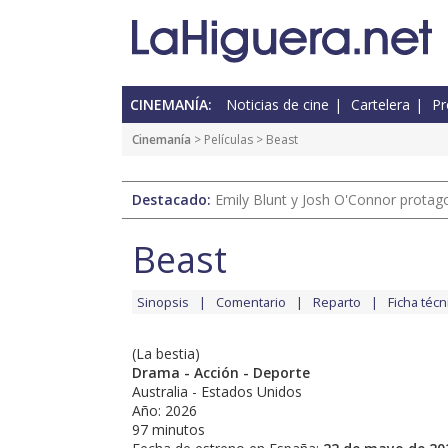
CINEMANÍA:
Noticias de cine
Cartelera
Pr
Cinemanía
> Películas > Beast
Destacado:
Emily Blunt y Josh O'Connor protagon
Beast
Sinopsis
Comentario
Reparto
Ficha técn
(La bestia)
Drama - Acción - Deporte
Australia - Estados Unidos
Año: 2026
97 minutos