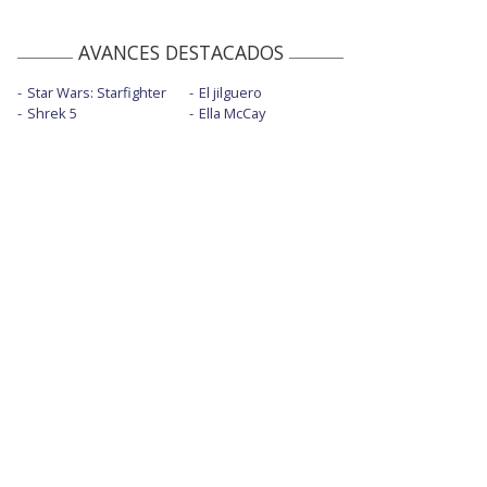
AVANCES DESTACADOS
Star Wars: Starfighter
El jilguero
Shrek 5
Ella McCay