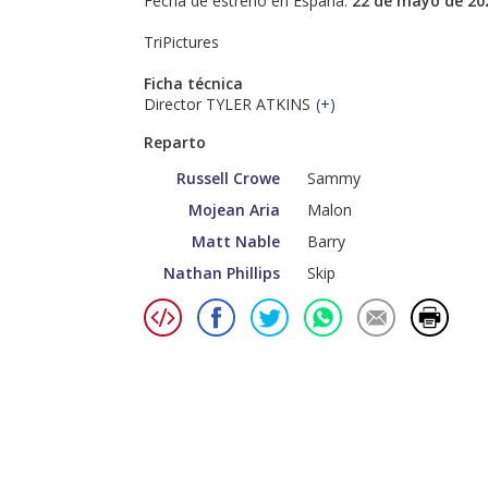
Fecha de estreno en España:
22 de mayo de 20
TriPictures
Ficha técnica
Director TYLER ATKINS
(
+
)
Reparto
Russell Crowe
Sammy
Mojean Aria
Malon
Matt Nable
Barry
Nathan Phillips
Skip