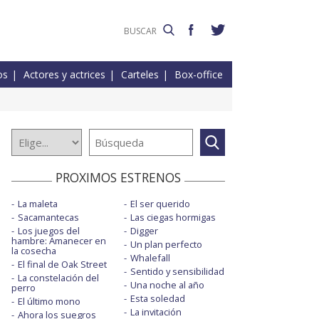
os
Actores y actrices
Carteles
Box-office
PROXIMOS ESTRENOS
La maleta
El ser querido
Sacamantecas
Las ciegas hormigas
Los juegos del
Digger
hambre: Amanecer en
Un plan perfecto
la cosecha
Whalefall
El final de Oak Street
Sentido y sensibilidad
La constelación del
Una noche al año
perro
Esta soledad
El último mono
La invitación
Ahora los suegros