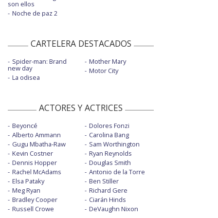
son ellos
Noche de paz 2
CARTELERA DESTACADOS
Spider-man: Brand
Mother Mary
new day
Motor City
La odisea
ACTORES Y ACTRICES
Beyoncé
Dolores Fonzi
Alberto Ammann
Carolina Bang
Gugu Mbatha-Raw
Sam Worthington
Kevin Costner
Ryan Reynolds
Dennis Hopper
Douglas Smith
Rachel McAdams
Antonio de la Torre
Elsa Pataky
Ben Stiller
Meg Ryan
Richard Gere
Bradley Cooper
Ciarán Hinds
Russell Crowe
DeVaughn Nixon