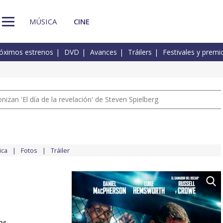
MÚSICA
CINE
óximos estrenos
DVD
Avances
Tráilers
Festivales y premi
izan 'El día de la revelación' de Steven Spielberg
ica
Fotos
Tráiler