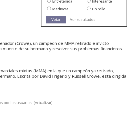
Entretenida
Interesante
Mediocre
Un rollo
Votar
Ver resultados
trenador (Crowe), un campeón de MMA retirado e invicto
 la muerte de su hermano y resolver sus problemas financieros.
 marciales mixtas (MMA) en la que un campeón ya retirado,
hermano. Escrita por David Frigerio y Russell Crowe, está dirigida
s por los usuarios!
(
Actualizar
)