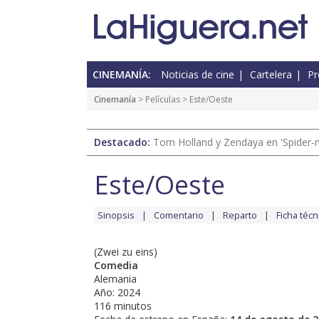
CINEMANÍA:
Noticias de cine
Cartelera
Pr
Cinemanía
> Películas > Este/Oeste
Destacado:
Tom Holland y Zendaya en 'Spider-
Este/Oeste
Sinopsis
Comentario
Reparto
Ficha técn
(Zwei zu eins)
Comedia
Alemania
Año: 2024
116 minutos