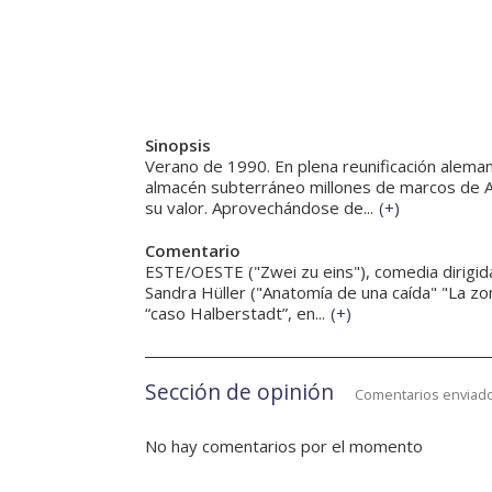
Sinopsis
Verano de 1990. En plena reunificación alemana
almacén subterráneo millones de marcos de A
su valor. Aprovechándose de...
(
+
)
Comentario
ESTE/OESTE ("Zwei zu eins"), comedia dirigida
Sandra Hüller ("Anatomía de una caída" "La zo
“caso Halberstadt”, en...
(
+
)
Sección de opinión
Comentarios enviado
No hay comentarios por el momento