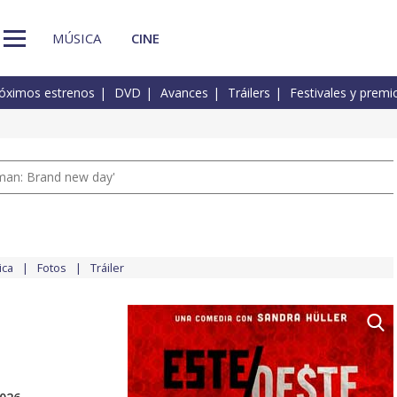
MÚSICA
CINE
óximos estrenos
DVD
Avances
Tráilers
Festivales y premi
man: Brand new day'
ica
Fotos
Tráiler