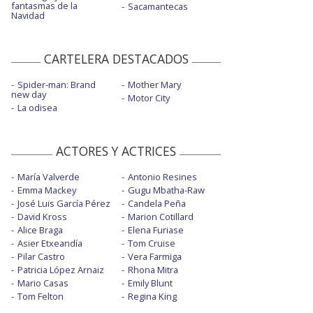
fantasmas de la
Sacamantecas
Navidad
CARTELERA DESTACADOS
Spider-man: Brand
Mother Mary
new day
Motor City
La odisea
ACTORES Y ACTRICES
María Valverde
Antonio Resines
Emma Mackey
Gugu Mbatha-Raw
José Luis García Pérez
Candela Peña
David Kross
Marion Cotillard
Alice Braga
Elena Furiase
Asier Etxeandía
Tom Cruise
Pilar Castro
Vera Farmiga
Patricia López Arnaiz
Rhona Mitra
Mario Casas
Emily Blunt
Tom Felton
Regina King