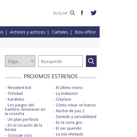
os
Actores y actrices
Carteles
Box-office
PROXIMOS ESTRENOS
Resident Evil
El último mono
Trinidad
La invitación
Karateka
Clayface
Los juegos del
Cómo robar un banco
hambre: Amanecer en
Noche de paz 2
la cosecha
Sentido y sensibilidad
Un plan perfecto
En la zona gris
En el corazón de la
El ser querido
bestia
La isla olvidada
Scrooge y los