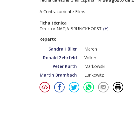
Fecha de estreno en España:
14 de agosto de 
A Contracorriente Films
Ficha técnica
Director NATJA BRUNCKHORST
(
+
)
Reparto
Sandra Hüller
Maren
Ronald Zehrfeld
Volker
Peter Kurth
Markowski
Martin Brambach
Lunkewitz