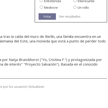
Entretenida
Interesante
Mediocre
Un rollo
Votar
Ver resultados
 tras la caída del muro de Berlín, una familia encuentra en un
lemania del Este, una moneda que está a punto de perder todo
 por Natja Brunckhorst ("Yo, Cristina F.") y protagonizada por
na de interés" "Proyecto Salvación"). Basada en el conocido
s por los usuarios!
(
Actualizar
)