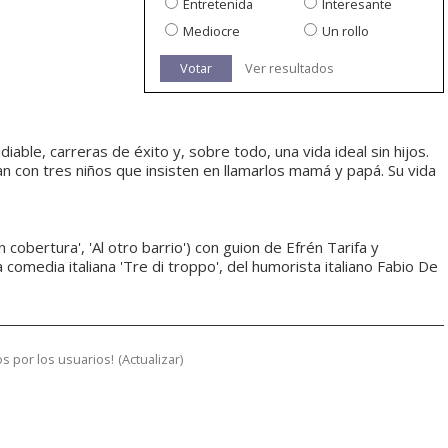
Entretenida
Interesante
Mediocre
Un rollo
Votar
Ver resultados
idiable, carreras de éxito y, sobre todo, una vida ideal sin hijos.
n con tres niños que insisten en llamarlos mamá y papá. Su vida
 cobertura', 'Al otro barrio') con guion de Efrén Tarifa y
omedia italiana 'Tre di troppo', del humorista italiano Fabio De
s por los usuarios!
(
Actualizar
)