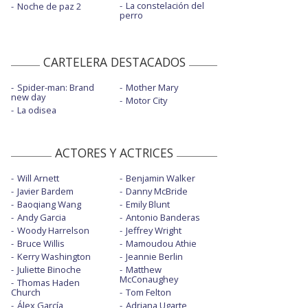
La constelación del
Noche de paz 2
perro
CARTELERA DESTACADOS
Spider-man: Brand
Mother Mary
new day
Motor City
La odisea
ACTORES Y ACTRICES
Will Arnett
Benjamin Walker
Javier Bardem
Danny McBride
Baoqiang Wang
Emily Blunt
Andy Garcia
Antonio Banderas
Woody Harrelson
Jeffrey Wright
Bruce Willis
Mamoudou Athie
Kerry Washington
Jeannie Berlin
Juliette Binoche
Matthew
McConaughey
Thomas Haden
Church
Tom Felton
Álex García
Adriana Ugarte