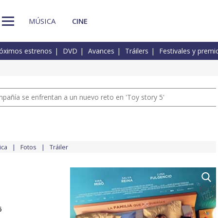
MÚSICA
CINE
óximos estrenos
DVD
Avances
Tráilers
Festivales y premi
pañía se enfrentan a un nuevo reto en 'Toy story 5'
ica
Fotos
Tráiler
6