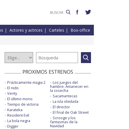
os
Actores y actrices
Carteles
Box-office
PROXIMOS ESTRENOS
Prácticamente magia 2
Los juegos del
hambre: Amanecer en
El nido
la cosecha
Verity
Sacamantecas
El último mono
La isla olvidada
Tiempo de victoria
El director
Karateka
El final de Oak Street
Resident Evil
Scrooge y los
La bola negra
fantasmas de la
Navidad
Digger