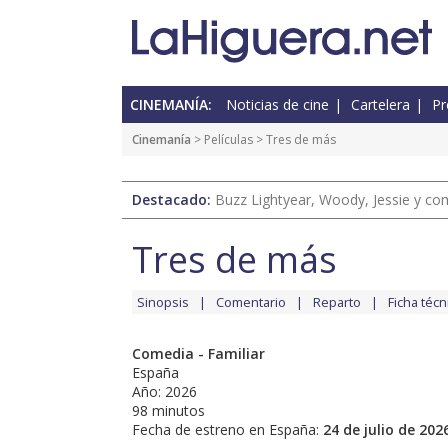
CINEMANÍA:
Noticias de cine
Cartelera
Pr
Cinemanía
> Películas > Tres de más
Destacado:
Buzz Lightyear, Woody, Jessie y com
Tres de más
Sinopsis
Comentario
Reparto
Ficha técn
Comedia - Familiar
España
Año: 2026
98 minutos
Fecha de estreno en España:
24 de julio de 202