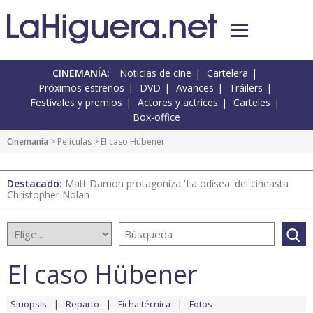
CINEMANÍA:
Noticias de cine
Cartelera
Próximos estrenos
DVD
Avances
Tráilers
Festivales y premios
Actores y actrices
Carteles
Box-office
Cinemanía
> Películas > El caso Hübener
Destacado:
Matt Damon protagoniza 'La odisea' del cineasta
Christopher Nolan
El caso Hübener
Sinopsis
Reparto
Ficha técnica
Fotos