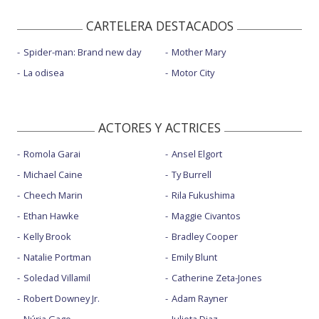
CARTELERA DESTACADOS
Spider-man: Brand new day
Mother Mary
La odisea
Motor City
ACTORES Y ACTRICES
Romola Garai
Ansel Elgort
Michael Caine
Ty Burrell
Cheech Marin
Rila Fukushima
Ethan Hawke
Maggie Civantos
Kelly Brook
Bradley Cooper
Natalie Portman
Emily Blunt
Soledad Villamil
Catherine Zeta-Jones
Robert Downey Jr.
Adam Rayner
Núria Gago
Julieta Diaz