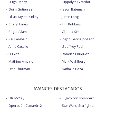
Hugh Dancy
Hippolyte Girardot
Quim Gutiérrez
Jason Bateman
Olivia Taylor Dudley
Justin Long
Cheryl Hines
Tim Robbins
Roger Allam
Claudia Kim
Raúl Arévalo
Ingrid García Jonsson
Anna Castillo
Geoffrey Rush
Liu Yifei
Roberto Enríquez
Mathieu Amalric
Mark Wahlberg
Uma Thurman
Nathalie Poza
AVANCES DESTACADOS
Ella McCay
El gato con sombrero
Operación Camarón 2
Star Wars: Starfighter