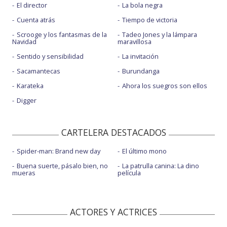
El director
La bola negra
Cuenta atrás
Tiempo de victoria
Scrooge y los fantasmas de la
Tadeo Jones y la lámpara
Navidad
maravillosa
Sentido y sensibilidad
La invitación
Sacamantecas
Burundanga
Karateka
Ahora los suegros son ellos
Digger
CARTELERA DESTACADOS
Spider-man: Brand new day
El último mono
Buena suerte, pásalo bien, no
La patrulla canina: La dino
mueras
película
ACTORES Y ACTRICES