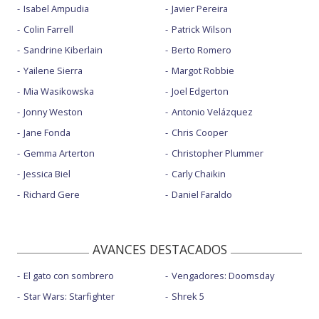
Isabel Ampudia
Javier Pereira
Colin Farrell
Patrick Wilson
Sandrine Kiberlain
Berto Romero
Yailene Sierra
Margot Robbie
Mia Wasikowska
Joel Edgerton
Jonny Weston
Antonio Velázquez
Jane Fonda
Chris Cooper
Gemma Arterton
Christopher Plummer
Jessica Biel
Carly Chaikin
Richard Gere
Daniel Faraldo
AVANCES DESTACADOS
El gato con sombrero
Vengadores: Doomsday
Star Wars: Starfighter
Shrek 5