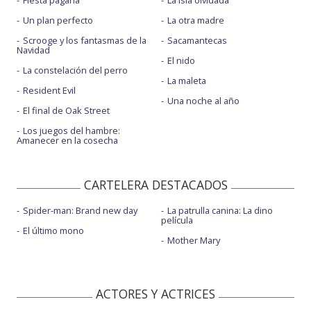
Fiesta pagäna
La isla olvidada
Un plan perfecto
La otra madre
Scrooge y los fantasmas de la
Sacamantecas
Navidad
El nido
La constelación del perro
La maleta
Resident Evil
Una noche al año
El final de Oak Street
Los juegos del hambre:
Amanecer en la cosecha
CARTELERA DESTACADOS
Spider-man: Brand new day
La patrulla canina: La dino
película
El último mono
Mother Mary
ACTORES Y ACTRICES