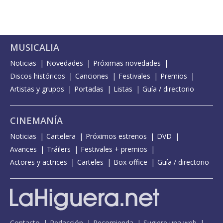
MUSICALIA
Noticias
Novedades
Próximas novedades
Discos históricos
Canciones
Festivales
Premios
Artistas y grupos
Portadas
Listas
Guía / directorio
CINEMANÍA
Noticias
Cartelera
Próximos estrenos
DVD
Avances
Tráilers
Festivales + premios
Actores y actrices
Carteles
Box-office
Guía / directorio
Contacto
Redacción
Recomienda
Sugiere una web