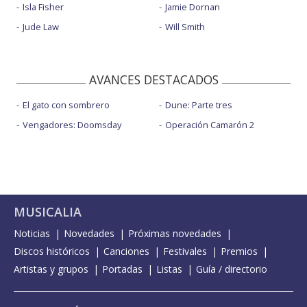
Isla Fisher
Jamie Dornan
Jude Law
Will Smith
AVANCES DESTACADOS
El gato con sombrero
Dune: Parte tres
Vengadores: Doomsday
Operación Camarón 2
MUSICALIA
Noticias
Novedades
Próximas novedades
Discos históricos
Canciones
Festivales
Premios
Artistas y grupos
Portadas
Listas
Guía / directorio