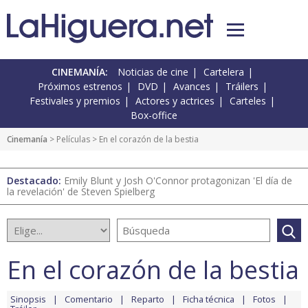
CINEMANÍA:
Noticias de cine
Cartelera
Próximos estrenos
DVD
Avances
Tráilers
Festivales y premios
Actores y actrices
Carteles
Box-office
Cinemanía
> Películas > En el corazón de la bestia
Destacado:
Emily Blunt y Josh O'Connor protagonizan 'El día de
la revelación' de Steven Spielberg
En el corazón de la bestia
Sinopsis
Comentario
Reparto
Ficha técnica
Fotos