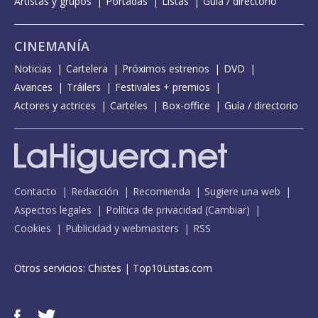
Artistas y grupos
Portadas
Listas
Guía / directorio
CINEMANÍA
Noticias
Cartelera
Próximos estrenos
DVD
Avances
Tráilers
Festivales + premios
Actores y actrices
Carteles
Box-office
Guía / directorio
Contacto
Redacción
Recomienda
Sugiere una web
Aspectos legales
Política de privacidad
(
Cambiar
)
Cookies
Publicidad y webmasters
RSS
Otros servicios:
Chistes
|
Top10Listas.com