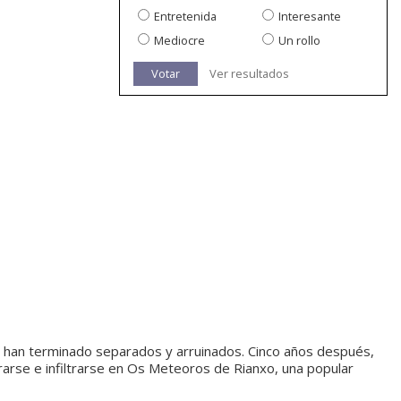
Entretenida
Interesante
Mediocre
Un rollo
Votar
Ver resultados
lo han terminado separados y arruinados. Cinco años después,
trarse e infiltrarse en Os Meteoros de Rianxo, una popular