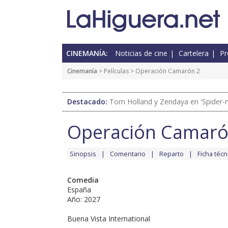
CINEMANÍA:
Noticias de cine
Cartelera
Pr
Cinemanía
> Películas > Operación Camarón 2
Destacado:
Tom Holland y Zendaya en 'Spider-
Operación Camaró
Sinopsis
Comentario
Reparto
Ficha técn
Comedia
España
Año: 2027
Buena Vista International