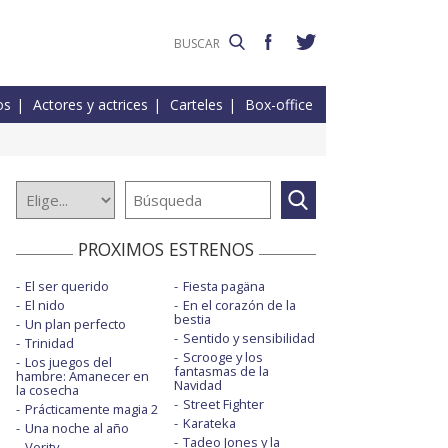
os
Actores y actrices
Carteles
Box-office
PROXIMOS ESTRENOS
El ser querido
Fiesta pagäna
El nido
En el corazón de la
bestia
Un plan perfecto
Sentido y sensibilidad
Trinidad
Scrooge y los
Los juegos del
fantasmas de la
hambre: Amanecer en
Navidad
la cosecha
Street Fighter
Prácticamente magia 2
Karateka
Una noche al año
Tadeo Jones y la
Verity