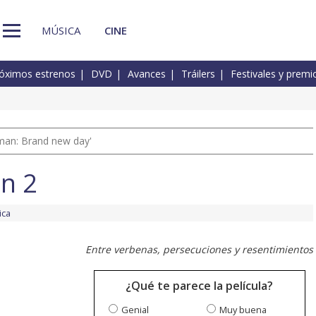
MÚSICA
CINE
óximos estrenos
DVD
Avances
Tráilers
Festivales y premi
man: Brand new day'
n 2
ica
Entre verbenas, persecuciones y resentimientos
¿Qué te parece la película?
Genial
Muy buena