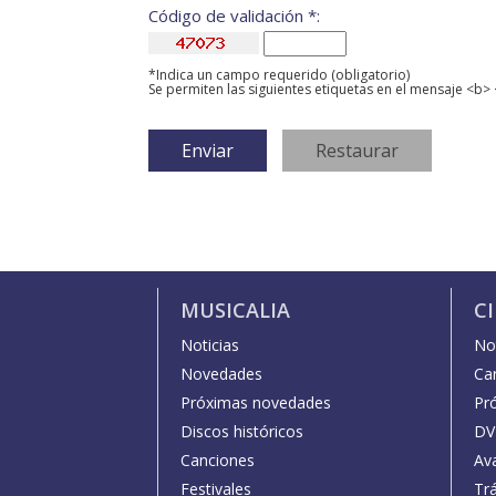
Código de validación *:
*Indica un campo requerido (obligatorio)
Se permiten las siguientes etiquetas en el mensaje <b> 
MUSICALIA
C
Noticias
Not
Novedades
Car
Próximas novedades
Pr
Discos históricos
DV
Canciones
Av
Festivales
Trá