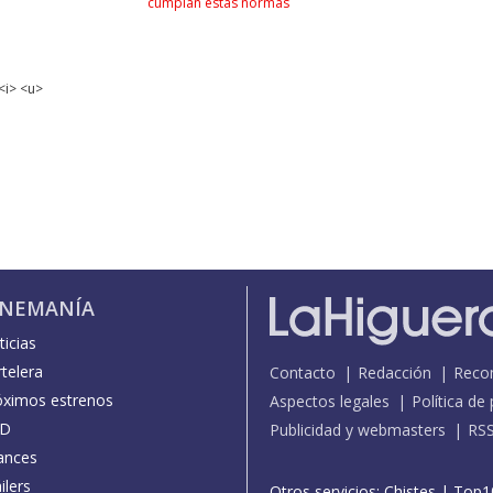
cumplan estas normas
<i> <u>
INEMANÍA
icias
telera
Contacto
Redacción
Reco
óximos estrenos
Aspectos legales
Política de
D
Publicidad y webmasters
RS
ances
ilers
Otros servicios:
Chistes
|
Top1