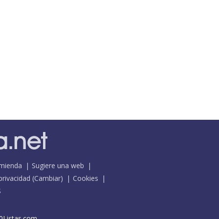
mienda
Sugiere una web
 privacidad
(
Cambiar
)
Cookies
S
0Listas.com