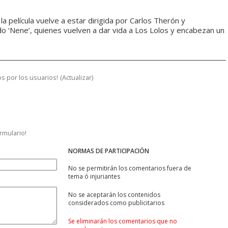
la película vuelve a estar dirigida por Carlos Therón y
do ‘Nene’, quienes vuelven a dar vida a Los Lolos y encabezan un
s por los usuarios!
(
Actualizar
)
ormulario!
NORMAS DE PARTICIPACIÓN
No se permitirán los comentarios fuera de
tema ó injuriantes
No se aceptarán los contenidos
considerados como publicitarios
Se eliminarán los comentarios que no