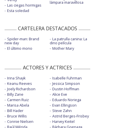
lámpara maravillosa
Las ciegas hormigas
Esta soledad
CARTELERA DESTACADOS
Spider-man: Brand
La patrulla canina: La
new day
dino película
El último mono
Mother Mary
ACTORES Y ACTRICES
Irina Shayk
Isabelle Fuhrman
Keanu Reeves
Jessica Simpson
Joely Richardson
Dustin Hoffman
Billy Zane
Alice Eve
Carmen Ruiz
Eduardo Noriega
Marisa Abela
Evan Ellingson
Bill Hader
Steve Zahn
Bruce Willis
Astrid Berges-Frisbey
Connie Nielsen
Harvey Keitel
Raúl Mérida
Bárbara Goenaga