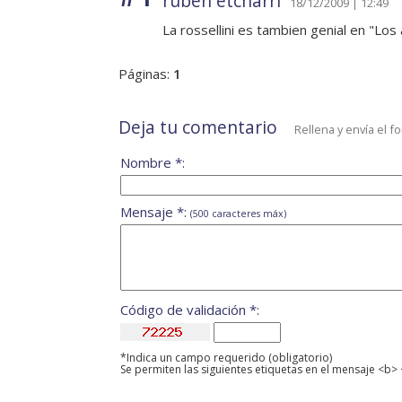
ruben etcharri
18/12/2009 | 12:49
La rossellini es tambien genial en "L
Páginas:
1
Deja tu comentario
Rellena y envía el f
Nombre *:
Mensaje *:
(500 caracteres máx)
Código de validación *:
*Indica un campo requerido (obligatorio)
Se permiten las siguientes etiquetas en el mensaje <b> 