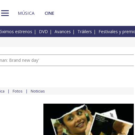
MÚSICA
CINE
óximos estrenos
DVD
Avances
Tráilers
Festivales y premi
man: Brand new day'
ica
Fotos
Noticias