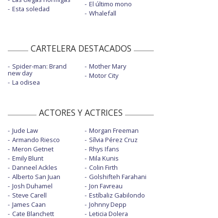
El último mono
Esta soledad
Whalefall
CARTELERA DESTACADOS
Spider-man: Brand
Mother Mary
new day
Motor City
La odisea
ACTORES Y ACTRICES
Jude Law
Morgan Freeman
Armando Riesco
Sílvia Pérez Cruz
Meron Getnet
Rhys Ifans
Emily Blunt
Mila Kunis
Danneel Ackles
Colin Firth
Alberto San Juan
Golshifteh Farahani
Josh Duhamel
Jon Favreau
Steve Carell
Estíbaliz Gabilondo
James Caan
Johnny Depp
Cate Blanchett
Leticia Dolera