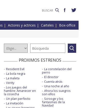
os
Actores y actrices
Carteles
Box-office
PROXIMOS ESTRENOS
Resident Evil
La constelación del
perro
La bola negra
El director
La maleta
Cuenta atrás
Verity
Una noche al año
Los juegos del
hambre: Amanecer en
Ahora los suegros
la cosecha
son ellos
Un plan perfecto
Scrooge y los
fantasmas de la
La invitación
Navidad
Las ciegas hormigas