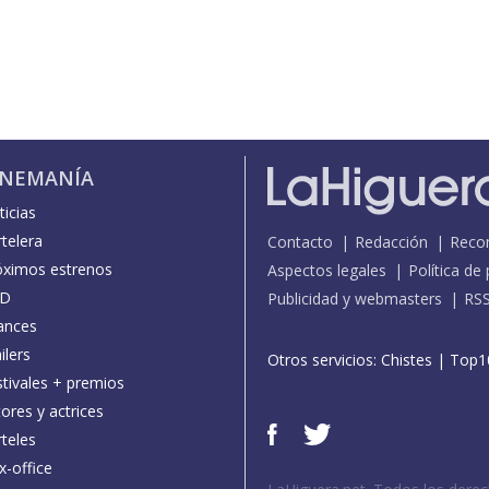
INEMANÍA
icias
telera
Contacto
Redacción
Reco
óximos estrenos
Aspectos legales
Política de
D
Publicidad y webmasters
RS
ances
ilers
Otros servicios:
Chistes
|
Top1
stivales + premios
ores y actrices
teles
x-office