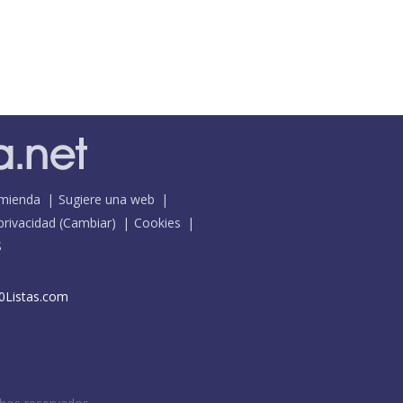
mienda
Sugiere una web
 privacidad
(
Cambiar
)
Cookies
S
0Listas.com