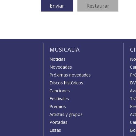
MUSICALIA
C
Noticias
Not
Novedades
Car
Próximas novedades
Pr
Discos históricos
DV
Canciones
Av
Festivales
Trá
Premios
Fe
Artistas y grupos
Act
Portadas
Car
Listas
Bo