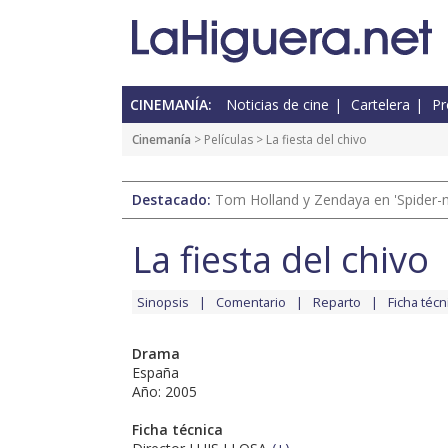
CINEMANÍA:
Noticias de cine
Cartelera
Pr
Cinemanía
> Películas > La fiesta del chivo
Destacado:
Tom Holland y Zendaya en 'Spider-
La fiesta del chivo
Sinopsis
Comentario
Reparto
Ficha técn
Drama
España
Año: 2005
Ficha técnica