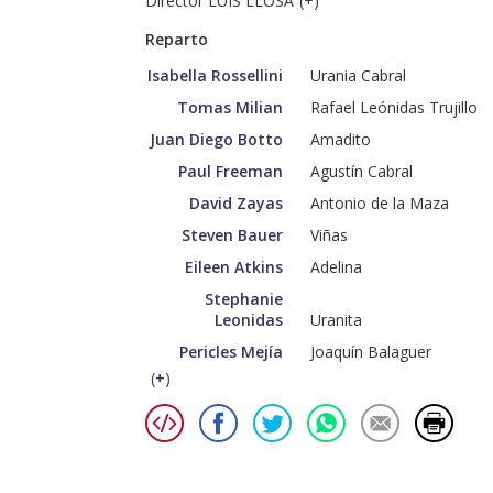
Director LUIS LLOSA
(
+
)
Reparto
Isabella Rossellini
Urania Cabral
Tomas Milian
Rafael Leónidas Trujillo
Juan Diego Botto
Amadito
Paul Freeman
Agustín Cabral
David Zayas
Antonio de la Maza
Steven Bauer
Viñas
Eileen Atkins
Adelina
Stephanie
Leonidas
Uranita
Pericles Mejía
Joaquín Balaguer
(
+
)