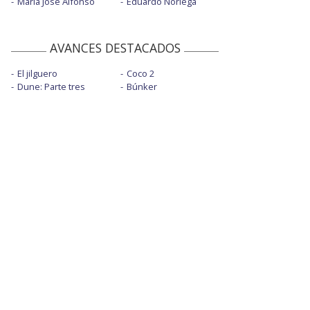
María José Alfonso
Eduardo Noriega
AVANCES DESTACADOS
El jilguero
Coco 2
Dune: Parte tres
Búnker