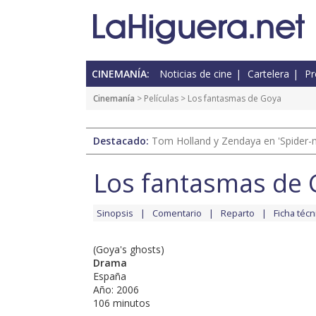
CINEMANÍA:
Noticias de cine
Cartelera
Pr
Cinemanía
> Películas > Los fantasmas de Goya
Destacado:
Tom Holland y Zendaya en 'Spider-
Los fantasmas de
Sinopsis
Comentario
Reparto
Ficha técn
(Goya's ghosts)
Drama
España
Año: 2006
106 minutos