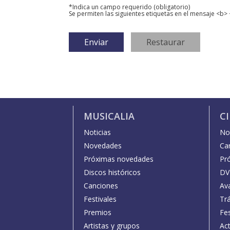
*Indica un campo requerido (obligatorio)
Se permiten las siguientes etiquetas en el mensaje <b> 
MUSICALIA
C
Noticias
Not
Novedades
Car
Próximas novedades
Pr
Discos históricos
DV
Canciones
Av
Festivales
Trá
Premios
Fe
Artistas y grupos
Act