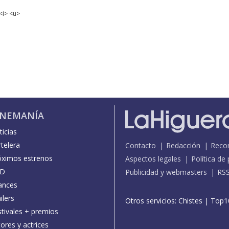
<i> <u>
INEMANÍA
icias
telera
Contacto
Redacción
Reco
óximos estrenos
Aspectos legales
Política de
D
Publicidad y webmasters
RS
ances
ilers
Otros servicios:
Chistes
|
Top1
stivales + premios
ores y actrices