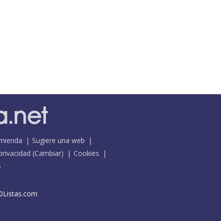
mienda
Sugiere una web
 privacidad
(
Cambiar
)
Cookies
S
0Listas.com