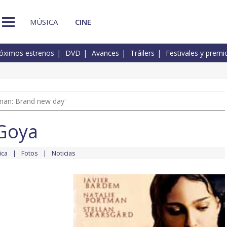
MÚSICA
CINE
óximos estrenos
DVD
Avances
Tráilers
Festivales y premi
man: Brand new day'
 Goya
ica
Fotos
Noticias