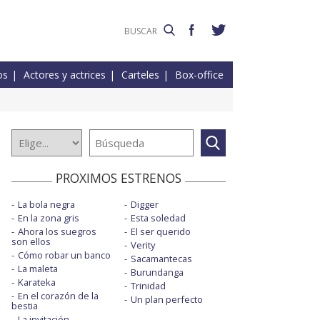
os
Actores y actrices
Carteles
Box-office
PROXIMOS ESTRENOS
La bola negra
Digger
En la zona gris
Esta soledad
Ahora los suegros
El ser querido
son ellos
Verity
Cómo robar un banco
Sacamantecas
La maleta
Burundanga
Karateka
Trinidad
En el corazón de la
Un plan perfecto
bestia
La invitación