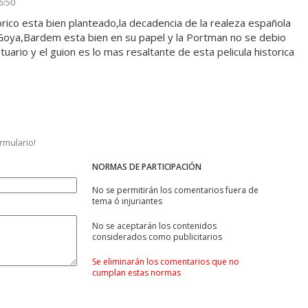
6:50
orico esta bien planteado,la decadencia de la realeza española
 Goya,Bardem esta bien en su papel y la Portman no se debio
tuario y el guion es lo mas resaltante de esta pelicula historica
ormulario!
NORMAS DE PARTICIPACIÓN
No se permitirán los comentarios fuera de
tema ó injuriantes
No se aceptarán los contenidos
considerados como publicitarios
Se eliminarán los comentarios que no
cumplan estas normas