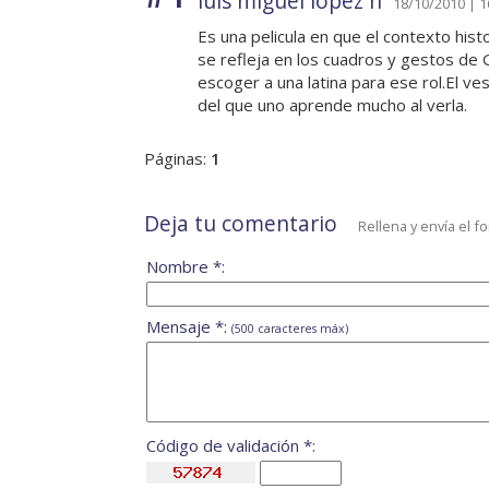
luis miguel lopez h
18/10/2010 | 1
Es una pelicula en que el contexto hist
se refleja en los cuadros y gestos de
escoger a una latina para ese rol.El ves
del que uno aprende mucho al verla.
Páginas:
1
Deja tu comentario
Rellena y envía el f
Nombre *:
Mensaje *:
(500 caracteres máx)
Código de validación *: