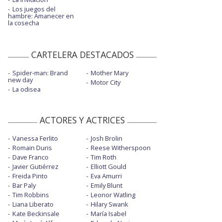
Los juegos del
hambre: Amanecer en
la cosecha
CARTELERA DESTACADOS
Spider-man: Brand
Mother Mary
new day
Motor City
La odisea
ACTORES Y ACTRICES
Vanessa Ferlito
Josh Brolin
Romain Duris
Reese Witherspoon
Dave Franco
Tim Roth
Javier Gutiérrez
Elliott Gould
Freida Pinto
Eva Amurri
Bar Paly
Emily Blunt
Tim Robbins
Leonor Watling
Liana Liberato
Hilary Swank
Kate Beckinsale
María Isabel