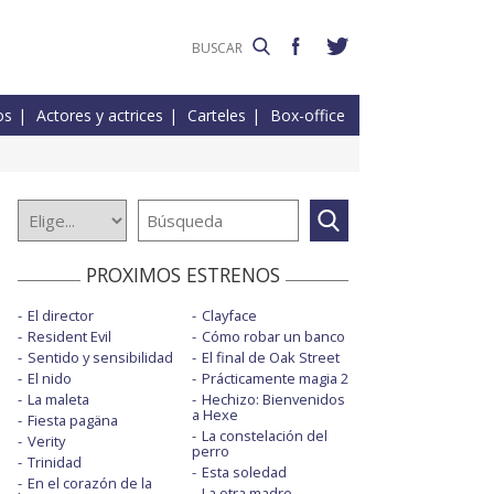
os
Actores y actrices
Carteles
Box-office
PROXIMOS ESTRENOS
El director
Clayface
Resident Evil
Cómo robar un banco
Sentido y sensibilidad
El final de Oak Street
El nido
Prácticamente magia 2
La maleta
Hechizo: Bienvenidos
a Hexe
Fiesta pagäna
La constelación del
Verity
perro
Trinidad
Esta soledad
En el corazón de la
La otra madre