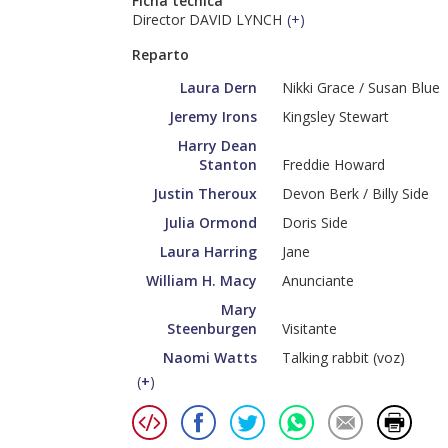
Ficha técnica
Director DAVID LYNCH
(
+
)
Reparto
Laura Dern
Nikki Grace / Susan Blue
Jeremy Irons
Kingsley Stewart
Harry Dean
Stanton
Freddie Howard
Justin Theroux
Devon Berk / Billy Side
Julia Ormond
Doris Side
Laura Harring
Jane
William H. Macy
Anunciante
Mary
Steenburgen
Visitante
Naomi Watts
Talking rabbit (voz)
(
+
)