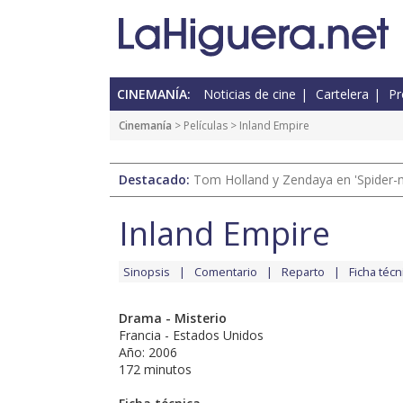
CINEMANÍA:
Noticias de cine
Cartelera
Pr
Cinemanía
> Películas > Inland Empire
Destacado:
Tom Holland y Zendaya en 'Spider-
Inland Empire
Sinopsis
Comentario
Reparto
Ficha técn
Drama - Misterio
Francia - Estados Unidos
Año: 2006
172 minutos