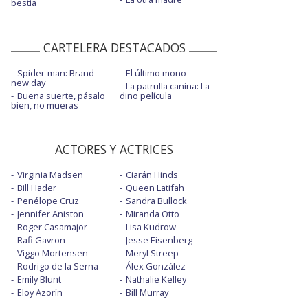
bestia
CARTELERA DESTACADOS
Spider-man: Brand
El último mono
new day
La patrulla canina: La
Buena suerte, pásalo
dino película
bien, no mueras
ACTORES Y ACTRICES
Virginia Madsen
Ciarán Hinds
Bill Hader
Queen Latifah
Penélope Cruz
Sandra Bullock
Jennifer Aniston
Miranda Otto
Roger Casamajor
Lisa Kudrow
Rafi Gavron
Jesse Eisenberg
Viggo Mortensen
Meryl Streep
Rodrigo de la Serna
Álex González
Emily Blunt
Nathalie Kelley
Eloy Azorín
Bill Murray