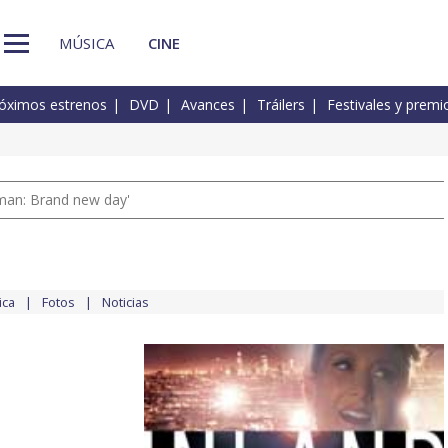
MÚSICA
CINE
óximos estrenos
DVD
Avances
Tráilers
Festivales y premi
man: Brand new day'
ica
Fotos
Noticias