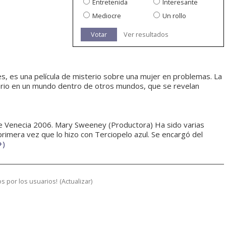
Entretenida
Interesante
Mediocre
Un rollo
Votar
Ver resultados
les, es una película de misterio sobre una mujer en problemas. La
sterio en un mundo dentro de otros mundos, que se revelan
e Venecia 2006. Mary Sweeney (Productora) Ha sido varias
rimera vez que lo hizo con Terciopelo azul. Se encargó del
+
)
s por los usuarios!
(
Actualizar
)