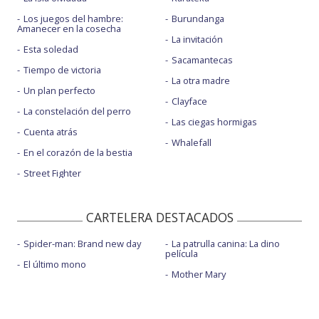
Los juegos del hambre:
Burundanga
Amanecer en la cosecha
La invitación
Esta soledad
Sacamantecas
Tiempo de victoria
La otra madre
Un plan perfecto
Clayface
La constelación del perro
Las ciegas hormigas
Cuenta atrás
Whalefall
En el corazón de la bestia
Street Fighter
CARTELERA DESTACADOS
Spider-man: Brand new day
La patrulla canina: La dino
película
El último mono
Mother Mary