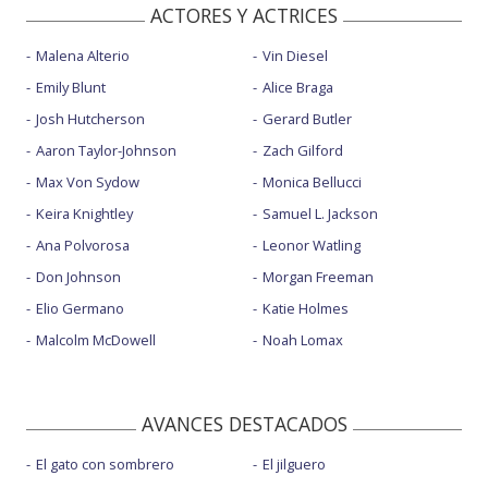
ACTORES Y ACTRICES
Malena Alterio
Vin Diesel
Emily Blunt
Alice Braga
Josh Hutcherson
Gerard Butler
Aaron Taylor-Johnson
Zach Gilford
Max Von Sydow
Monica Bellucci
Keira Knightley
Samuel L. Jackson
Ana Polvorosa
Leonor Watling
Don Johnson
Morgan Freeman
Elio Germano
Katie Holmes
Malcolm McDowell
Noah Lomax
AVANCES DESTACADOS
El gato con sombrero
El jilguero