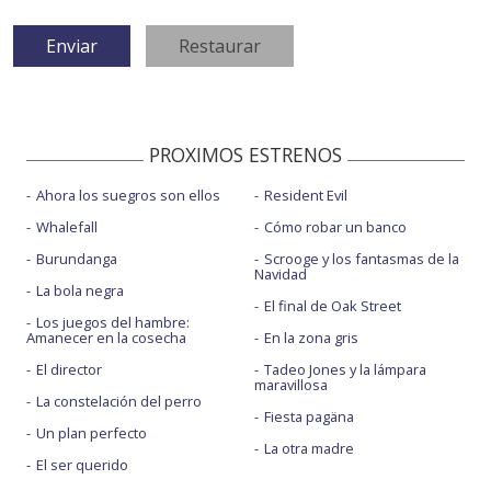
PROXIMOS ESTRENOS
Ahora los suegros son ellos
Resident Evil
Whalefall
Cómo robar un banco
Burundanga
Scrooge y los fantasmas de la
Navidad
La bola negra
El final de Oak Street
Los juegos del hambre:
Amanecer en la cosecha
En la zona gris
El director
Tadeo Jones y la lámpara
maravillosa
La constelación del perro
Fiesta pagäna
Un plan perfecto
La otra madre
El ser querido