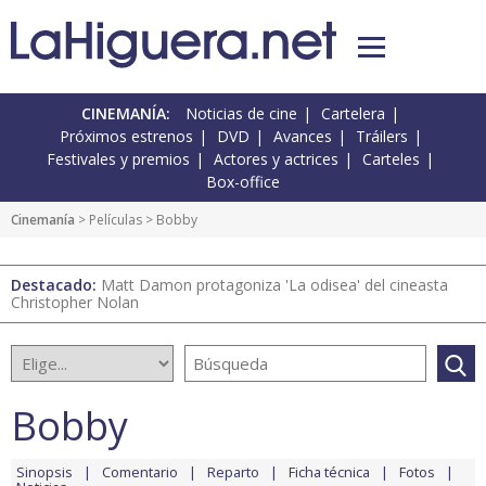
CINEMANÍA:
Noticias de cine
Cartelera
Próximos estrenos
DVD
Avances
Tráilers
Festivales y premios
Actores y actrices
Carteles
Box-office
Cinemanía
> Películas > Bobby
Destacado:
Matt Damon protagoniza 'La odisea' del cineasta
Christopher Nolan
Bobby
Sinopsis
Comentario
Reparto
Ficha técnica
Fotos