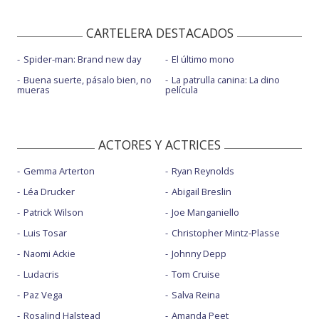
CARTELERA DESTACADOS
Spider-man: Brand new day
El último mono
Buena suerte, pásalo bien, no
La patrulla canina: La dino
mueras
película
ACTORES Y ACTRICES
Gemma Arterton
Ryan Reynolds
Léa Drucker
Abigail Breslin
Patrick Wilson
Joe Manganiello
Luis Tosar
Christopher Mintz-Plasse
Naomi Ackie
Johnny Depp
Ludacris
Tom Cruise
Paz Vega
Salva Reina
Rosalind Halstead
Amanda Peet