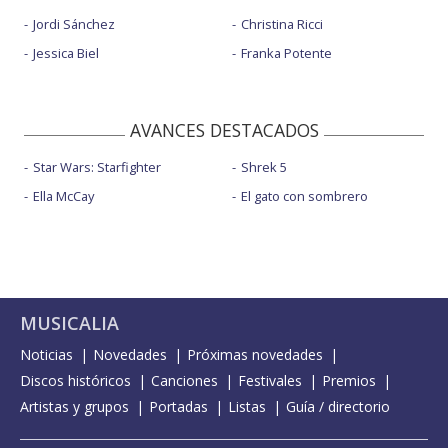
Jordi Sánchez
Christina Ricci
Jessica Biel
Franka Potente
AVANCES DESTACADOS
Star Wars: Starfighter
Shrek 5
Ella McCay
El gato con sombrero
MUSICALIA
Noticias
Novedades
Próximas novedades
Discos históricos
Canciones
Festivales
Premios
Artistas y grupos
Portadas
Listas
Guía / directorio