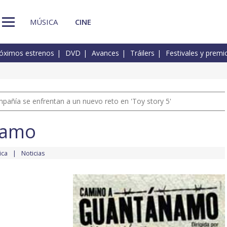
MÚSICA
CINE
óximos estrenos
DVD
Avances
Tráilers
Festivales y premi
pañía se enfrentan a un nuevo reto en 'Toy story 5'
namo
ica
Noticias