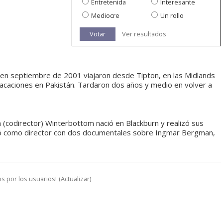
Entretenida
Interesante
Mediocre
Un rollo
Votar
Ver resultados
e en septiembre de 2001 viajaron desde Tipton, en las Midlands
 vacaciones en Pakistán. Tardaron dos años y medio en volver a
 (codirector) Winterbottom nació en Blackburn y realizó sus
tó como director con dos documentales sobre Ingmar Bergman,
s por los usuarios!
(
Actualizar
)