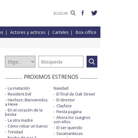
os
Actores y actrices
Carteles
Box-office
PROXIMOS ESTRENOS
La invitación
Navidad
Resident Evil
El final de Oak Street
Hechizo: Bienvenidos
El director
a Hexe
Clayface
En el corazón de la
Fiesta pagäna
bestia
Ahora los suegros
La otra madre
son ellos
Cómo robar un banco
El ser querido
Trinidad
Sacamantecas
Noche de paz 2