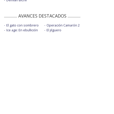
Demián Bichir
AVANCES DESTACADOS
El gato con sombrero
Operación Camarón 2
Ice age: En ebullición
El jilguero