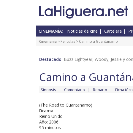
CINEMANÍA:
Noticias de cine
Cartelera
Pr
Cinemanía
> Películas > Camino a Guantánamo
Destacado:
Buzz Lightyear, Woody, Jessie y com
Camino a Guantá
Sinopsis
Comentario
Reparto
Ficha técn
(The Road to Guantanamo)
Drama
Reino Unido
Año: 2006
95 minutos