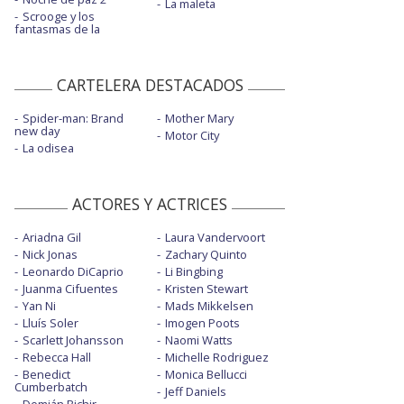
La maleta
Scrooge y los
fantasmas de la
CARTELERA DESTACADOS
Spider-man: Brand
Mother Mary
new day
Motor City
La odisea
ACTORES Y ACTRICES
Ariadna Gil
Laura Vandervoort
Nick Jonas
Zachary Quinto
Leonardo DiCaprio
Li Bingbing
Juanma Cifuentes
Kristen Stewart
Yan Ni
Mads Mikkelsen
Lluís Soler
Imogen Poots
Scarlett Johansson
Naomi Watts
Rebecca Hall
Michelle Rodriguez
Benedict
Monica Bellucci
Cumberbatch
Jeff Daniels