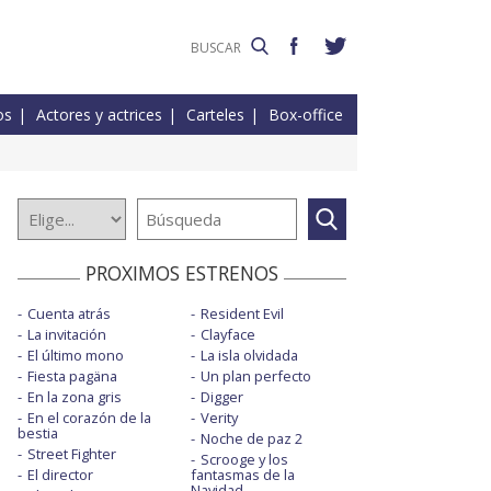
os
Actores y actrices
Carteles
Box-office
PROXIMOS ESTRENOS
Cuenta atrás
Resident Evil
La invitación
Clayface
El último mono
La isla olvidada
Fiesta pagäna
Un plan perfecto
En la zona gris
Digger
En el corazón de la
Verity
bestia
Noche de paz 2
Street Fighter
Scrooge y los
El director
fantasmas de la
Navidad