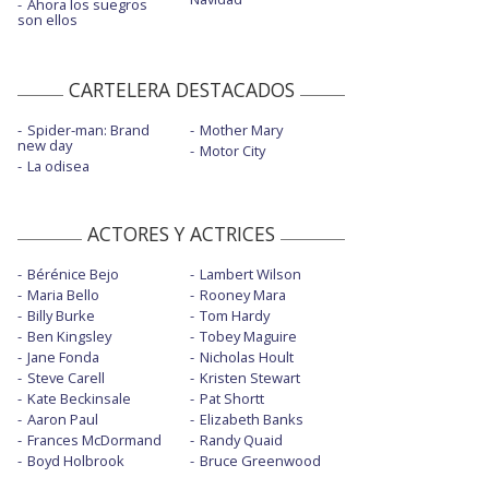
Ahora los suegros
son ellos
CARTELERA DESTACADOS
Spider-man: Brand
Mother Mary
new day
Motor City
La odisea
ACTORES Y ACTRICES
Bérénice Bejo
Lambert Wilson
Maria Bello
Rooney Mara
Billy Burke
Tom Hardy
Ben Kingsley
Tobey Maguire
Jane Fonda
Nicholas Hoult
Steve Carell
Kristen Stewart
Kate Beckinsale
Pat Shortt
Aaron Paul
Elizabeth Banks
Frances McDormand
Randy Quaid
Boyd Holbrook
Bruce Greenwood