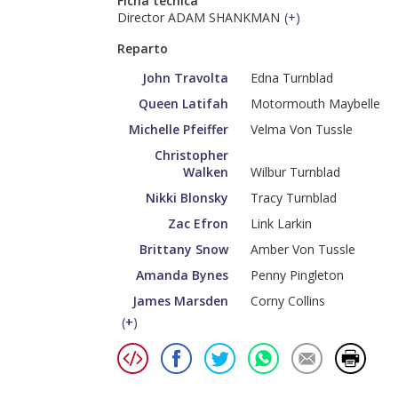
Ficha técnica
Director ADAM SHANKMAN
(
+
)
Reparto
John Travolta
Edna Turnblad
Queen Latifah
Motormouth Maybelle
Michelle Pfeiffer
Velma Von Tussle
Christopher
Walken
Wilbur Turnblad
Nikki Blonsky
Tracy Turnblad
Zac Efron
Link Larkin
Brittany Snow
Amber Von Tussle
Amanda Bynes
Penny Pingleton
James Marsden
Corny Collins
(
+
)