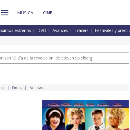
MÚSICA
CINE
óximos estrenos
DVD
Avances
Tráilers
Festivales y premi
izan 'El día de la revelación' de Steven Spielberg
ica
Fotos
Noticias