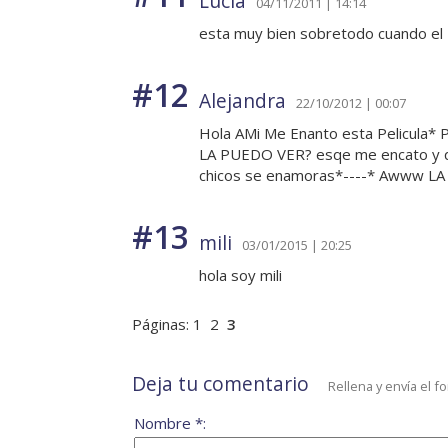
Lucia
04/11/2011 | 14:14
esta muy bien sobretodo cuando el z
#12
Alejandra
22/10/2012 | 00:07
Hola AMi Me Enanto esta Pelicula
LA PUEDO VER? esqe me encato y qui
chicos se enamoras*----* Awww L
#13
mili
03/01/2015 | 20:25
hola soy mili
Páginas:
1
2
3
Deja tu comentario
Rellena y envía el f
Nombre *: