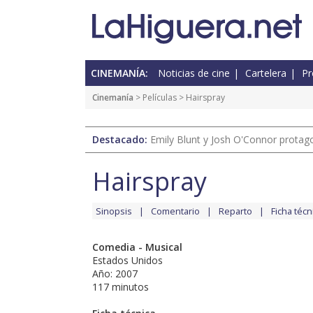
CINEMANÍA:
Noticias de cine
Cartelera
Pr
Cinemanía
> Películas > Hairspray
Destacado:
Emily Blunt y Josh O'Connor protagon
Hairspray
Sinopsis
Comentario
Reparto
Ficha técn
Comedia - Musical
Estados Unidos
Año: 2007
117 minutos