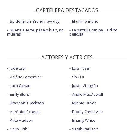
CARTELERA DESTACADOS
Spider-man: Brand new day
El último mono
Buena suerte, pásalo bien, no
La patrulla canina: La dino
mueras
película
ACTORES Y ACTRICES
Jude Law
Luis Tosar
Valérie Lemercier
Shu Qi
Luca Calvani
Julián Villagrán
Emily Blunt
Andie MacDowell
Brandon T. Jackson
Minnie Driver
Verónica Echegui
Bobby Cannavale
Kate Hudson
Brian J. White
Colin Firth
Sarah Paulson