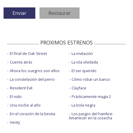
PROXIMOS ESTRENOS
El final de Oak Street
La invitación
Cuenta atrás
La isla olvidada
Ahora los suegros son ellos
El ser querido
La constelación del perro
Cómo robar un banco
Resident Evil
Clayface
El nido
Prácticamente magia 2
Una noche al año
La bola negra
En el corazón de la bestia
Los juegos del hambre:
Amanecer en la cosecha
Verity