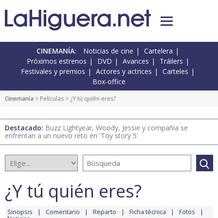
CINEMANÍA:
Noticias de cine
Cartelera
Próximos estrenos
DVD
Avances
Tráilers
Festivales y premios
Actores y actrices
Carteles
Box-office
Cinemanía
> Películas > ¿Y tú quién eres?
Destacado:
Buzz Lightyear, Woody, Jessie y compañía se
enfrentan a un nuevo reto en 'Toy story 5'
¿Y tú quién eres?
Sinopsis
Comentario
Reparto
Ficha técnica
Fotos