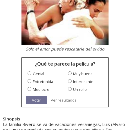
Solo el amor puede rescatarle del olvido
¿Qué te parece la película?
Genial
Muy buena
Entretenida
Interesante
Mediocre
Un rollo
Votar
Ver resultados
Sinopsis
La familia Rivero se va de vacaciones veraniegas, Luis (Álvaro
de Luna) se traslada con su mujer y sus dos hijos a San