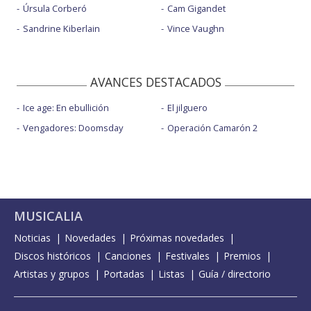
Úrsula Corberó
Cam Gigandet
Sandrine Kiberlain
Vince Vaughn
AVANCES DESTACADOS
Ice age: En ebullición
El jilguero
Vengadores: Doomsday
Operación Camarón 2
MUSICALIA
Noticias
Novedades
Próximas novedades
Discos históricos
Canciones
Festivales
Premios
Artistas y grupos
Portadas
Listas
Guía / directorio