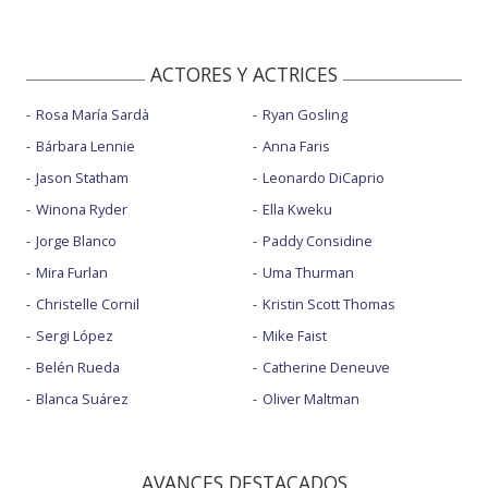
ACTORES Y ACTRICES
Rosa María Sardà
Ryan Gosling
Bárbara Lennie
Anna Faris
Jason Statham
Leonardo DiCaprio
Winona Ryder
Ella Kweku
Jorge Blanco
Paddy Considine
Mira Furlan
Uma Thurman
Christelle Cornil
Kristin Scott Thomas
Sergi López
Mike Faist
Belén Rueda
Catherine Deneuve
Blanca Suárez
Oliver Maltman
AVANCES DESTACADOS