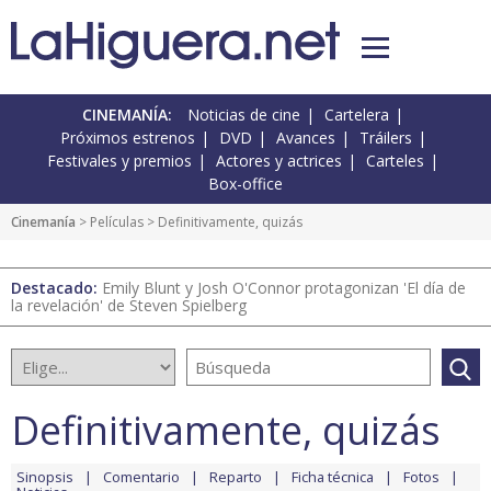
CINEMANÍA:
Noticias de cine
Cartelera
Próximos estrenos
DVD
Avances
Tráilers
Festivales y premios
Actores y actrices
Carteles
Box-office
Cinemanía
> Películas > Definitivamente, quizás
Destacado:
Emily Blunt y Josh O'Connor protagonizan 'El día de
la revelación' de Steven Spielberg
Definitivamente, quizás
Sinopsis
Comentario
Reparto
Ficha técnica
Fotos