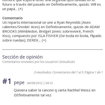
futuro a través del pasado en Definitivamente, quizás. Will es
un papá...
(
+
)
Comentario
Un reparto internacional se une a Ryan Reynolds (Ases
calientes/Smokin' Aces) en Definitivamente, quizás de ADAM
BROOKS (Wimbledon, Bridget Jones: sobreviviré, French
Kiss), compuesto por ISLA FISHER (De boda en boda, Flipado
sobre ruedas); DEREK...
(
+
)
Sección de opinión
Comentarios enviados por los usuarios!
(
Actualizar
)
3 resultados. Comentarios del 1 al 3. Página 1 de 1
#1
pepe
04/09/2012 | 04:12
Quisiera saber la cancion q canta Rachhel Weisz en
DEfinitivamente tal vez