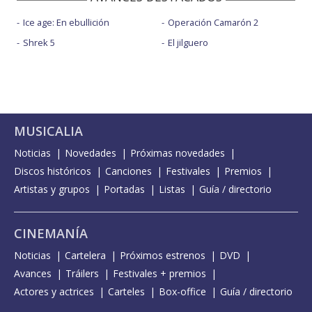
Ice age: En ebullición
Operación Camarón 2
Shrek 5
El jilguero
MUSICALIA
Noticias
Novedades
Próximas novedades
Discos históricos
Canciones
Festivales
Premios
Artistas y grupos
Portadas
Listas
Guía / directorio
CINEMANÍA
Noticias
Cartelera
Próximos estrenos
DVD
Avances
Tráilers
Festivales + premios
Actores y actrices
Carteles
Box-office
Guía / directorio