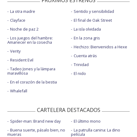
PROXIMOS ESTRENOS
La otra madre
Sentido y sensibilidad
Clayface
El final de Oak Street
Noche de paz 2
La isla olvidada
Los juegos del hambre:
En la zona gris
Amanecer en la cosecha
Hechizo: Bienvenidos a Hexe
Verity
Cuenta atrás
Resident Evil
Trinidad
Tadeo Jones y la lámpara
maravillosa
El nido
En el corazón de la bestia
Whalefall
CARTELERA DESTACADOS
Spider-man: Brand new day
El último mono
Buena suerte, pásalo bien, no
La patrulla canina: La dino
mueras
película