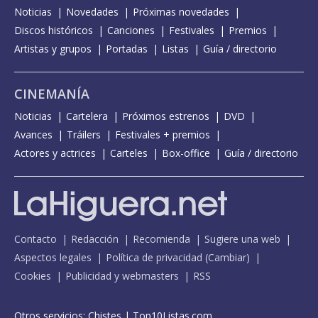
Noticias
Novedades
Próximas novedades
Discos históricos
Canciones
Festivales
Premios
Artistas y grupos
Portadas
Listas
Guía / directorio
CINEMANÍA
Noticias
Cartelera
Próximos estrenos
DVD
Avances
Tráilers
Festivales + premios
Actores y actrices
Carteles
Box-office
Guía / directorio
Contacto
Redacción
Recomienda
Sugiere una web
Aspectos legales
Política de privacidad
(
Cambiar
)
Cookies
Publicidad y webmasters
RSS
Otros servicios:
Chistes
|
Top10Listas.com