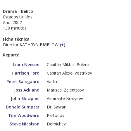
Drama - Bélico
Estados Unidos
Año: 2002
138 minutos
Ficha técnica
Director KATHRYN BIGELOW
(
+
)
Reparto
Liam Neeson
Capitán Mikhail Polenin
Harrison Ford
Capitán Alexei Vostrikov
Peter Sarsgaard
Vadim
Joss Ackland
Mariscal Zelentstov
John Shrapnel
Almirante Bratyeev
Donald Sumpter
Dr. Savran
Tim Woodward
Partonov
Steve Nicolson
Demichev