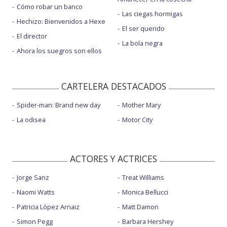
Cómo robar un banco
Las ciegas hormigas
Hechizo: Bienvenidos a Hexe
El ser querido
El director
La bola negra
Ahora los suegros son ellos
CARTELERA DESTACADOS
Spider-man: Brand new day
Mother Mary
La odisea
Motor City
ACTORES Y ACTRICES
Jorge Sanz
Treat Williams
Naomi Watts
Monica Bellucci
Patricia López Arnaiz
Matt Damon
Simon Pegg
Barbara Hershey