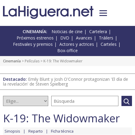
CINEMANÍA:
Noticias de cine
Cartelera
Próximos estrenos
DVD
Avances
Tráilers
Festivales y premios
Actores y actrices
Carteles
Box-office
Cinemanía
> Películas > K-19: The Widowmaker
Destacado:
Emily Blunt y Josh O'Connor protagonizan 'El día de
la revelación' de Steven Spielberg
K-19: The Widowmaker
Sinopsis
Reparto
Ficha técnica