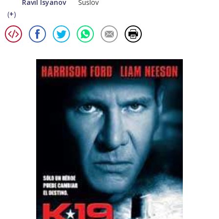
Ravil Isyanov
Suslov
(
+
)