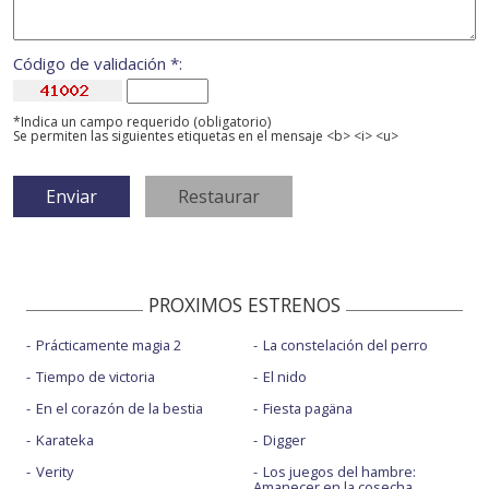
Código de validación *:
*Indica un campo requerido (obligatorio)
Se permiten las siguientes etiquetas en el mensaje <b> <i> <u>
PROXIMOS ESTRENOS
Prácticamente magia 2
La constelación del perro
Tiempo de victoria
El nido
En el corazón de la bestia
Fiesta pagäna
Karateka
Digger
Verity
Los juegos del hambre:
Amanecer en la cosecha