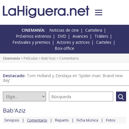
CINEMANÍA:
Noticias de cine
Cartelera
Próximos estrenos
DVD
Avances
Tráilers
Festivales y premios
Actores y actrices
Carteles
Box-office
Cinemanía
> Películas >
Bab'Aziz
> Comentario
Destacado:
Tom Holland y Zendaya en 'Spider-man: Brand new
day'
Bab'Aziz
Sinopsis
Comentario
Reparto
Ficha técnica
Fotos