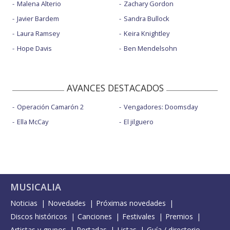
Malena Alterio
Zachary Gordon
Javier Bardem
Sandra Bullock
Laura Ramsey
Keira Knightley
Hope Davis
Ben Mendelsohn
AVANCES DESTACADOS
Operación Camarón 2
Vengadores: Doomsday
Ella McCay
El jilguero
MUSICALIA
Noticias
Novedades
Próximas novedades
Discos históricos
Canciones
Festivales
Premios
Artistas y grupos
Portadas
Listas
Guía / directorio