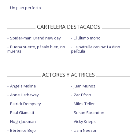
Un plan perfecto
CARTELERA DESTACADOS
Spider-man: Brand new day
El último mono
Buena suerte, pásalo bien, no
La patrulla canina: La dino
mueras
película
ACTORES Y ACTRICES
Ángela Molina
Juan Muñoz
Anne Hathaway
Zac Efron
Patrick Dempsey
Miles Teller
Paul Giamatti
Susan Sarandon
Hugh Jackman
Vicky Krieps
Bérénice Bejo
Liam Neeson