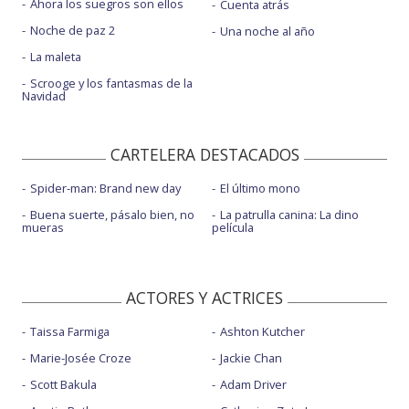
Ahora los suegros son ellos
Cuenta atrás
Noche de paz 2
Una noche al año
La maleta
Scrooge y los fantasmas de la
Navidad
CARTELERA DESTACADOS
Spider-man: Brand new day
El último mono
Buena suerte, pásalo bien, no
La patrulla canina: La dino
mueras
película
ACTORES Y ACTRICES
Taissa Farmiga
Ashton Kutcher
Marie-Josée Croze
Jackie Chan
Scott Bakula
Adam Driver