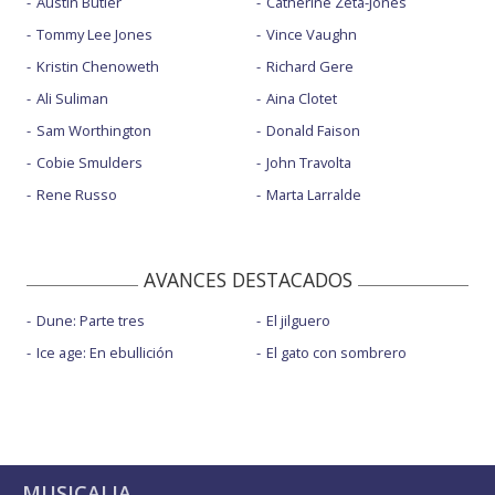
Austin Butler
Catherine Zeta-Jones
Tommy Lee Jones
Vince Vaughn
Kristin Chenoweth
Richard Gere
Ali Suliman
Aina Clotet
Sam Worthington
Donald Faison
Cobie Smulders
John Travolta
Rene Russo
Marta Larralde
AVANCES DESTACADOS
Dune: Parte tres
El jilguero
Ice age: En ebullición
El gato con sombrero
MUSICALIA