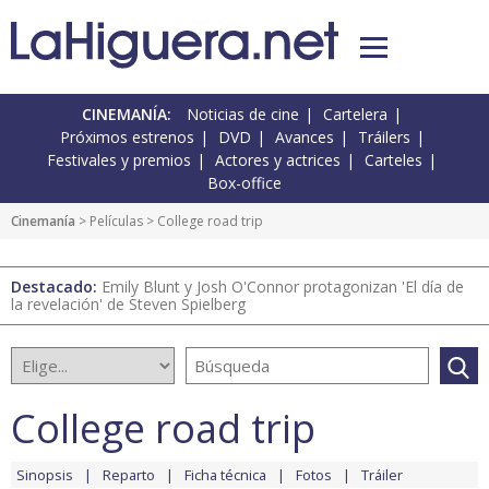
CINEMANÍA:
Noticias de cine
Cartelera
Próximos estrenos
DVD
Avances
Tráilers
Festivales y premios
Actores y actrices
Carteles
Box-office
Cinemanía
> Películas > College road trip
Destacado:
Emily Blunt y Josh O'Connor protagonizan 'El día de
la revelación' de Steven Spielberg
College road trip
Sinopsis
Reparto
Ficha técnica
Fotos
Tráiler