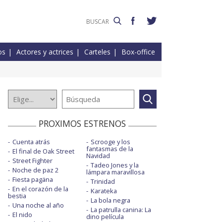
os
Actores y actrices
Carteles
Box-office
PROXIMOS ESTRENOS
Cuenta atrás
Scrooge y los
fantasmas de la
El final de Oak Street
Navidad
Street Fighter
Tadeo Jones y la
Noche de paz 2
lámpara maravillosa
Fiesta pagäna
Trinidad
En el corazón de la
Karateka
bestia
La bola negra
Una noche al año
La patrulla canina: La
El nido
dino película