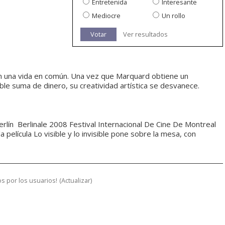
Entretenida
Interesante
Mediocre
Un rollo
Votar
Ver resultados
n una vida en común. Una vez que Marquard obtiene un
le suma de dinero, su creatividad artística se desvanece.
rlín  Berlinale 2008 Festival Internacional De Cine De Montreal
película Lo visible y lo invisible pone sobre la mesa, con
s por los usuarios!
(
Actualizar
)