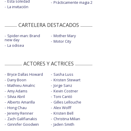
Esta soledad
Prácticamente magia 2
La invitación
CARTELERA DESTACADOS
Spider-man: Brand
Mother Mary
new day
Motor City
La odisea
ACTORES Y ACTRICES
Bryce Dallas Howard
Sasha Luss
Dany Boon
Kristen Stewart
Mathieu Amalric
Jorge Sanz
Amy Adams
Kevin Costner
Silvia Abril
Toni Cantó
Alberto Amarilla
Gilles Lellouche
Hong Chau
Alex Wolff
Jeremy Renner
Kristen Bell
Zach Galifianakis
Christina Milian
Ginnifer Goodwin
Jaden Smith