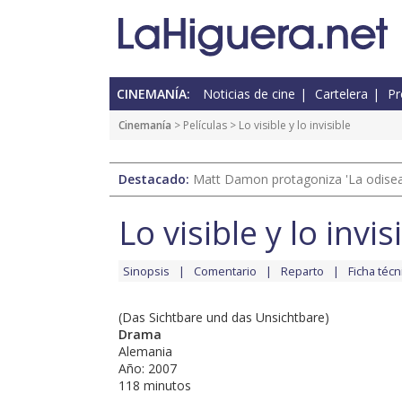
CINEMANÍA:
Noticias de cine
Cartelera
Pr
Cinemanía
> Películas > Lo visible y lo invisible
Destacado:
Matt Damon protagoniza 'La odisea'
Lo visible y lo invis
Sinopsis
Comentario
Reparto
Ficha técn
(Das Sichtbare und das Unsichtbare)
Drama
Alemania
Año: 2007
118 minutos