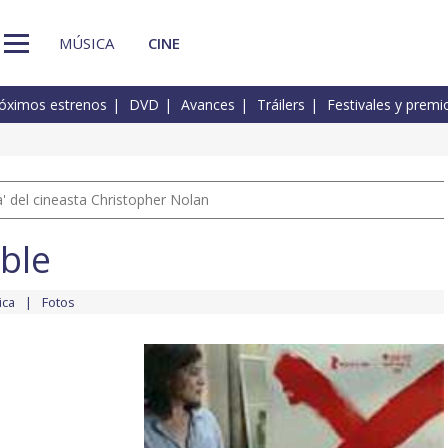
MÚSICA
CINE
óximos estrenos
DVD
Avances
Tráilers
Festivales y premi
 del cineasta Christopher Nolan
ible
ica
Fotos