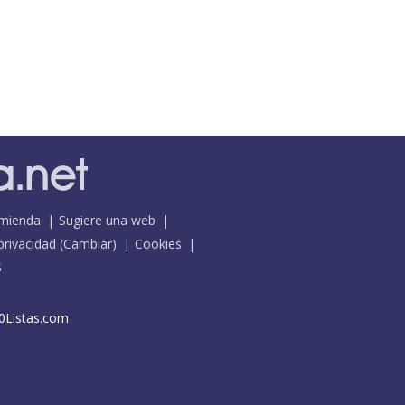
mienda
Sugiere una web
 privacidad
(
Cambiar
)
Cookies
S
0Listas.com