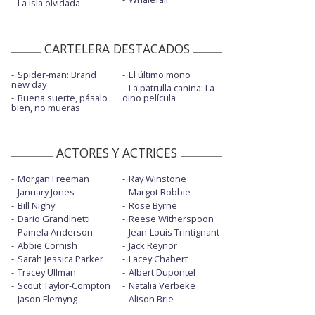
La isla olvidada
CARTELERA DESTACADOS
Spider-man: Brand
El último mono
new day
La patrulla canina: La
Buena suerte, pásalo
dino película
bien, no mueras
ACTORES Y ACTRICES
Morgan Freeman
Ray Winstone
January Jones
Margot Robbie
Bill Nighy
Rose Byrne
Dario Grandinetti
Reese Witherspoon
Pamela Anderson
Jean-Louis Trintignant
Abbie Cornish
Jack Reynor
Sarah Jessica Parker
Lacey Chabert
Tracey Ullman
Albert Dupontel
Scout Taylor-Compton
Natalia Verbeke
Jason Flemyng
Alison Brie