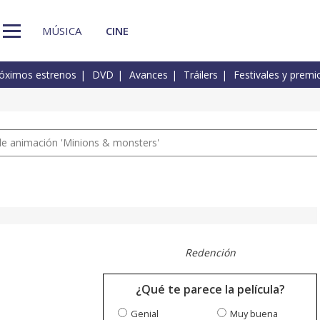
MÚSICA
CINE
óximos estrenos
DVD
Avances
Tráilers
Festivales y premi
a de animación 'Minions & monsters'
Redención
¿Qué te parece la película?
Genial
Muy buena