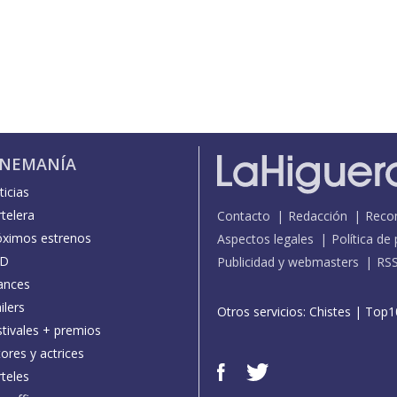
INEMANÍA
icias
telera
Contacto
Redacción
Reco
óximos estrenos
Aspectos legales
Política de
D
Publicidad y webmasters
RS
ances
ilers
Otros servicios:
Chistes
|
Top1
stivales + premios
ores y actrices
teles