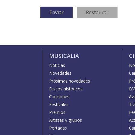
MUSICALIA
C
Noticias
Not
Novedades
Car
Próximas novedades
Pr
Discos históricos
DV
Canciones
Av
Festivales
Trá
Premios
Fe
Artistas y grupos
Act
Portadas
Car