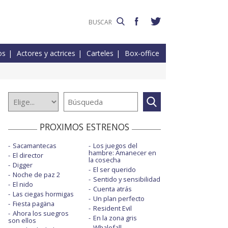
os
Actores y actrices
Carteles
Box-office
PROXIMOS ESTRENOS
Sacamantecas
Los juegos del
hambre: Amanecer en
El director
la cosecha
Digger
El ser querido
Noche de paz 2
Sentido y sensibilidad
El nido
Cuenta atrás
Las ciegas hormigas
Un plan perfecto
Fiesta pagäna
Resident Evil
Ahora los suegros
En la zona gris
son ellos
Whalefall