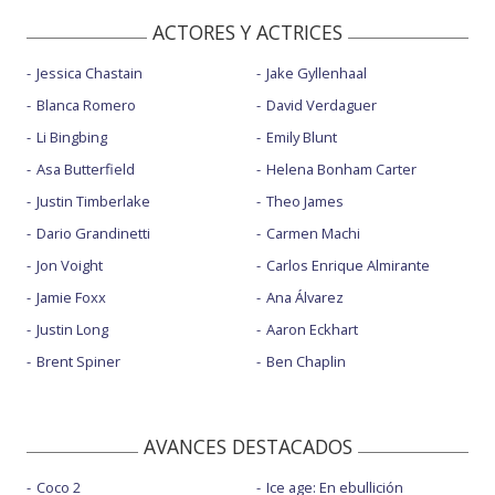
ACTORES Y ACTRICES
Jessica Chastain
Jake Gyllenhaal
Blanca Romero
David Verdaguer
Li Bingbing
Emily Blunt
Asa Butterfield
Helena Bonham Carter
Justin Timberlake
Theo James
Dario Grandinetti
Carmen Machi
Jon Voight
Carlos Enrique Almirante
Jamie Foxx
Ana Álvarez
Justin Long
Aaron Eckhart
Brent Spiner
Ben Chaplin
AVANCES DESTACADOS
Coco 2
Ice age: En ebullición