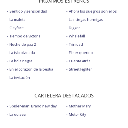
PROXIMOS ESTRENOS
Sentido y sensibilidad
Ahora los suegros son ellos
La maleta
Las ciegas hormigas
Clayface
Digger
Tiempo de victoria
Whalefall
Noche de paz 2
Trinidad
La isla olvidada
El ser querido
La bola negra
Cuenta atrás
En el corazón de la bestia
Street Fighter
La invitación
CARTELERA DESTACADOS
Spider-man: Brand new day
Mother Mary
La odisea
Motor City