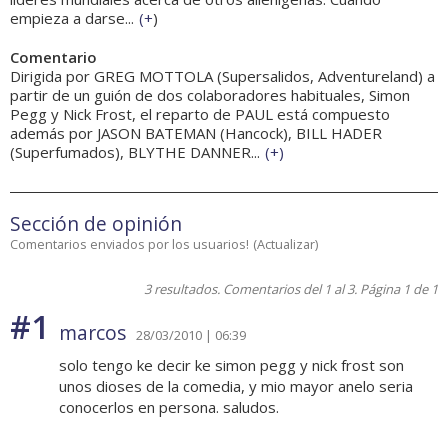
empieza a darse...
(
+
)
Comentario
Dirigida por GREG MOTTOLA (Supersalidos, Adventureland) a
partir de un guión de dos colaboradores habituales, Simon
Pegg y Nick Frost, el reparto de PAUL está compuesto
además por JASON BATEMAN (Hancock), BILL HADER
(Superfumados), BLYTHE DANNER...
(
+
)
Sección de opinión
Comentarios enviados por los usuarios!
(
Actualizar
)
3 resultados. Comentarios del 1 al 3. Página 1 de 1
#1
marcos
28/03/2010 | 06:39
solo tengo ke decir ke simon pegg y nick frost son
unos dioses de la comedia, y mio mayor anelo seria
conocerlos en persona. saludos.