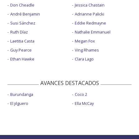
Don Cheadle
Jessica Chastain
André Benjamin
Adrianne Palicki
Susi Sánchez
Eddie Redmayne
Ruth Díaz
Nathalie Emmanuel
Laetitia Casta
Megan Fox
Guy Pearce
Ving Rhames
Ethan Hawke
Clara Lago
AVANCES DESTACADOS
Burundanga
Coco 2
El jilguero
Ella McCay