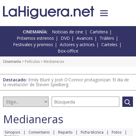
CINEMANÍA:
Noticias de cine
Cartelera
Próximos estrenos
DVD
Avances
Tráilers
Festivales y premios
Actores y actrices
Carteles
Box-office
Cinemanía
> Películas > Medianeras
Destacado:
Emily Blunt y Josh O'Connor protagonizan 'El día de
la revelación' de Steven Spielberg
Medianeras
Sinopsis
Comentario
Reparto
Ficha técnica
Fotos