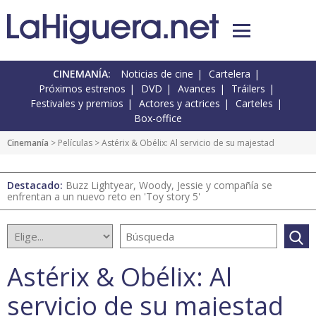
CINEMANÍA:
Noticias de cine
Cartelera
Próximos estrenos
DVD
Avances
Tráilers
Festivales y premios
Actores y actrices
Carteles
Box-office
Cinemanía
> Películas > Astérix & Obélix: Al servicio de su majestad
Destacado:
Buzz Lightyear, Woody, Jessie y compañía se
enfrentan a un nuevo reto en 'Toy story 5'
Astérix & Obélix: Al
servicio de su majestad