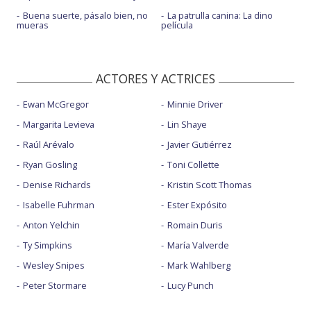
Buena suerte, pásalo bien, no
La patrulla canina: La dino
mueras
película
ACTORES Y ACTRICES
Ewan McGregor
Minnie Driver
Margarita Levieva
Lin Shaye
Raúl Arévalo
Javier Gutiérrez
Ryan Gosling
Toni Collette
Denise Richards
Kristin Scott Thomas
Isabelle Fuhrman
Ester Expósito
Anton Yelchin
Romain Duris
Ty Simpkins
María Valverde
Wesley Snipes
Mark Wahlberg
Peter Stormare
Lucy Punch