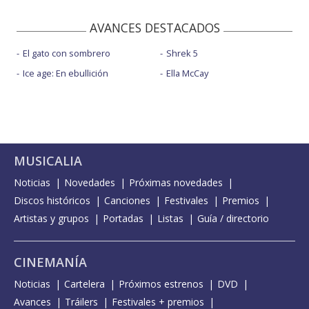
AVANCES DESTACADOS
El gato con sombrero
Shrek 5
Ice age: En ebullición
Ella McCay
MUSICALIA
Noticias
Novedades
Próximas novedades
Discos históricos
Canciones
Festivales
Premios
Artistas y grupos
Portadas
Listas
Guía / directorio
CINEMANÍA
Noticias
Cartelera
Próximos estrenos
DVD
Avances
Tráilers
Festivales + premios