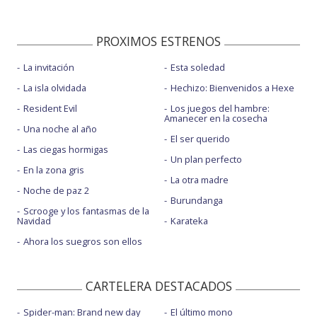
PROXIMOS ESTRENOS
La invitación
Esta soledad
La isla olvidada
Hechizo: Bienvenidos a Hexe
Resident Evil
Los juegos del hambre:
Amanecer en la cosecha
Una noche al año
El ser querido
Las ciegas hormigas
Un plan perfecto
En la zona gris
La otra madre
Noche de paz 2
Burundanga
Scrooge y los fantasmas de la
Navidad
Karateka
Ahora los suegros son ellos
CARTELERA DESTACADOS
Spider-man: Brand new day
El último mono