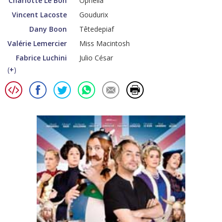
Charlotte Le Bon
Ophélia
Vincent Lacoste
Goudurix
Dany Boon
Têtedepiaf
Valérie Lemercier
Miss Macintosh
Fabrice Luchini
Julio César
(
+
)