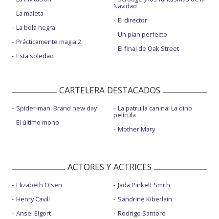
Navidad
La maleta
El director
La bola negra
Un plan perfecto
Prácticamente magia 2
El final de Oak Street
Esta soledad
CARTELERA DESTACADOS
Spider-man: Brand new day
La patrulla canina: La dino
película
El último mono
Mother Mary
ACTORES Y ACTRICES
Elizabeth Olsen
Jada Pinkett Smith
Henry Cavill
Sandrine Kiberlain
Ansel Elgort
Rodrigo Santoro