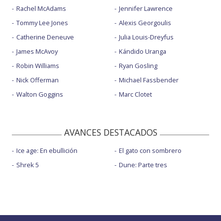
Rachel McAdams
Jennifer Lawrence
Tommy Lee Jones
Alexis Georgoulis
Catherine Deneuve
Julia Louis-Dreyfus
James McAvoy
Kándido Uranga
Robin Williams
Ryan Gosling
Nick Offerman
Michael Fassbender
Walton Goggins
Marc Clotet
AVANCES DESTACADOS
Ice age: En ebullición
El gato con sombrero
Shrek 5
Dune: Parte tres