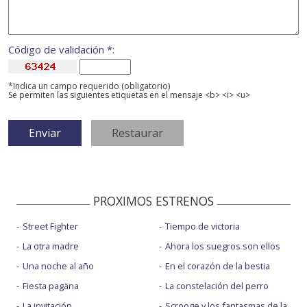
Código de validación *:
*Indica un campo requerido (obligatorio)
Se permiten las siguientes etiquetas en el mensaje <b> <i> <u>
PROXIMOS ESTRENOS
Street Fighter
Tiempo de victoria
La otra madre
Ahora los suegros son ellos
Una noche al año
En el corazón de la bestia
Fiesta pagäna
La constelación del perro
La invitación
Scrooge y los fantasmas de la