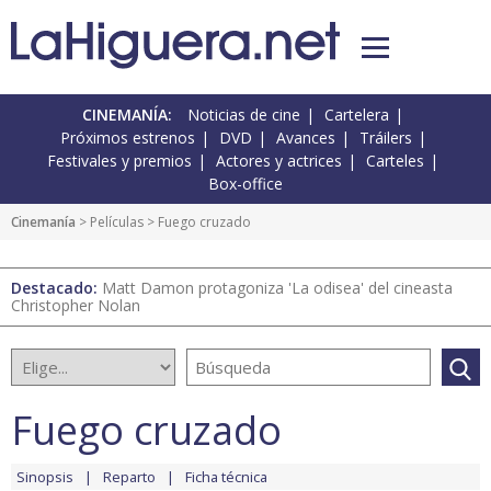
CINEMANÍA:
Noticias de cine
Cartelera
Próximos estrenos
DVD
Avances
Tráilers
Festivales y premios
Actores y actrices
Carteles
Box-office
Cinemanía
> Películas > Fuego cruzado
Destacado:
Matt Damon protagoniza 'La odisea' del cineasta
Christopher Nolan
Fuego cruzado
Sinopsis
Reparto
Ficha técnica