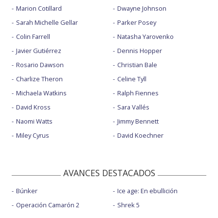
Marion Cotillard
Dwayne Johnson
Sarah Michelle Gellar
Parker Posey
Colin Farrell
Natasha Yarovenko
Javier Gutiérrez
Dennis Hopper
Rosario Dawson
Christian Bale
Charlize Theron
Celine Tyll
Michaela Watkins
Ralph Fiennes
David Kross
Sara Vallés
Naomi Watts
Jimmy Bennett
Miley Cyrus
David Koechner
AVANCES DESTACADOS
Búnker
Ice age: En ebullición
Operación Camarón 2
Shrek 5