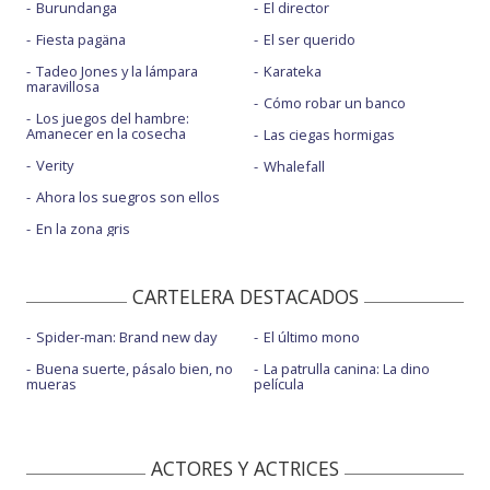
Burundanga
El director
Fiesta pagäna
El ser querido
Tadeo Jones y la lámpara
Karateka
maravillosa
Cómo robar un banco
Los juegos del hambre:
Amanecer en la cosecha
Las ciegas hormigas
Verity
Whalefall
Ahora los suegros son ellos
En la zona gris
CARTELERA DESTACADOS
Spider-man: Brand new day
El último mono
Buena suerte, pásalo bien, no
La patrulla canina: La dino
mueras
película
ACTORES Y ACTRICES