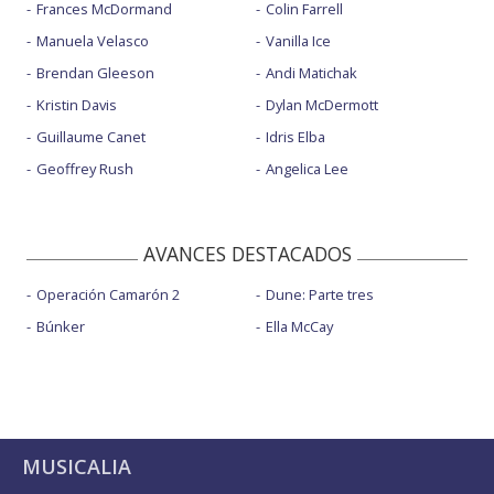
Frances McDormand
Colin Farrell
Manuela Velasco
Vanilla Ice
Brendan Gleeson
Andi Matichak
Kristin Davis
Dylan McDermott
Guillaume Canet
Idris Elba
Geoffrey Rush
Angelica Lee
AVANCES DESTACADOS
Operación Camarón 2
Dune: Parte tres
Búnker
Ella McCay
MUSICALIA