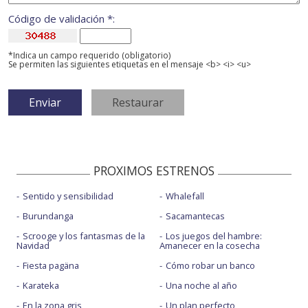
Código de validación *:
*Indica un campo requerido (obligatorio)
Se permiten las siguientes etiquetas en el mensaje <b> <i> <u>
PROXIMOS ESTRENOS
Sentido y sensibilidad
Whalefall
Burundanga
Sacamantecas
Scrooge y los fantasmas de la
Los juegos del hambre:
Navidad
Amanecer en la cosecha
Fiesta pagäna
Cómo robar un banco
Karateka
Una noche al año
En la zona gris
Un plan perfecto