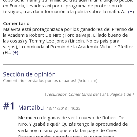
en Francia, llevados ahí por el programa de protección de
testigos, tras dar información a la policía sobre la mafia. A...
(
+
)
Comentario
Malavita está protagonizada por los ganadores del Premio de
la Academia Robert De Niro (Toro salvaje, El lado bueno de
las cosas) y Tommy Lee Jones (Lincoln, No es país para
viejos), la nominada al Premio de la Academia Michelle Pfeiffer
(El...
(
+
)
Sección de opinión
Comentarios enviados por los usuarios!
(
Actualizar
)
1 resultados. Comentarios del 1 al 1. Página 1 de 1
#1
Martalbu
13/11/2013 | 10:25
Me muero de ganas de ver lo nuevo de Robert De
Niro. Y ¿sabéis qué? Quizás tengo la oprotunidad de
verla hoy misma ya que en la fan page de Cines
Dreams regalan entradas para su preestreno